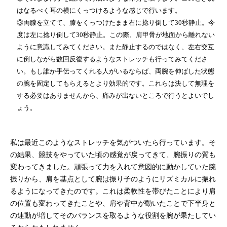
はなるべく耳の横にくっつけるような感じで行います。
③両膝を立てて、膝をくっつけたまま右に捻り倒して30秒静止。今
度は左に捻り倒して30秒静止。この際、肩甲骨が地面から離れない
ように意識してみてください。また静止するのではなく、左右交互
に倒しながら数回反復するようなストレッチも行ってみてくださ
い。もし誰か手伝ってくれる人がいるならば、両腕を伸ばした状態
の腕を固定してもらえるとより効果的です。これらは決して無理を
する必要はありませんから、痛みが出ないところで行うとよいでし
ょう。
私は最近このようなストレッチを気がついたら行っています。そ
の結果、競技をやっていた頃の感覚が戻ってきて、腕振りの質も
変わってきました。頑張って力を入れて意図的に動かしていた腕
振りから、肩を基点として腕は振り子のようにリズミカルに振れ
るようになってきたのです。これは柔軟性を帯びたことにより肩
の位置も変わってきたことや、肩や背中が動いたことで下半身と
の連動が増してそのバランスを取るような役割を腕が果たしてい