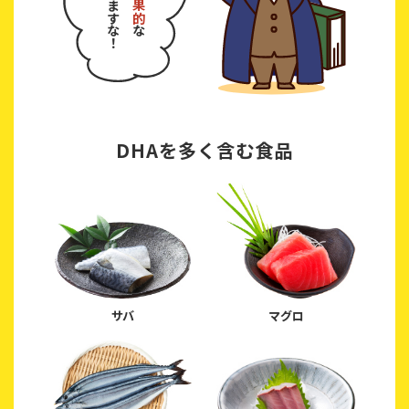
ありますな！
効果的
な
DHAを多く含む食品
サバ
マグロ