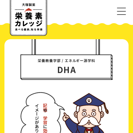
栄養教養学部 / エネルギー源学科
DHA
イメージが
記憶
や
学習
に