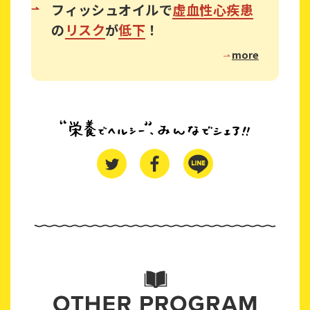
フィッシュオイルで
虚血性心疾患
の
リスク
が
低下
！
more