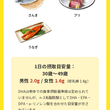
さんま
ブリ
うなぎ
1日の摂取目安量：
30歳〜49歳
男性
2.0g
/ 女性
1.6g
（授乳婦 1.8g）
DHAは単体での食事摂取基準値は定められて
いませんが、
n-3系脂肪酸としてDHA・EPA・
DPA・α-リノレン酸を合わせた目安量が示さ
れています。