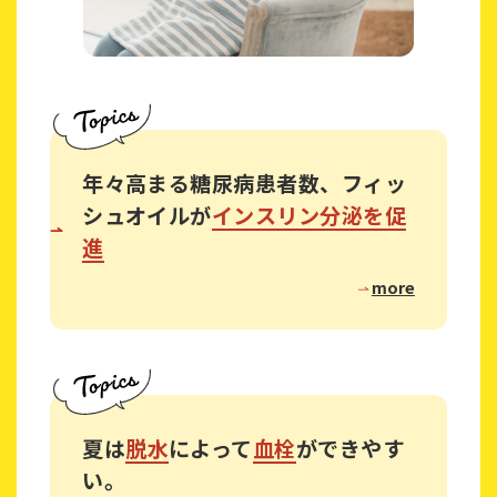
年々高まる糖尿病患者数、フィッ
シュオイルが
インスリン分泌を促
進
more
夏は
脱水
によって
血栓
ができやす
い。