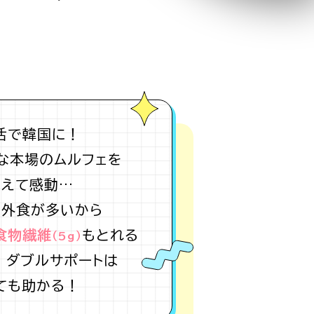
活で韓国に！
な本場のムルフェを
わえて感動…
は外食が多いから
食物繊維
もとれる
（5g）
 ダブルサポートは
ても助かる！