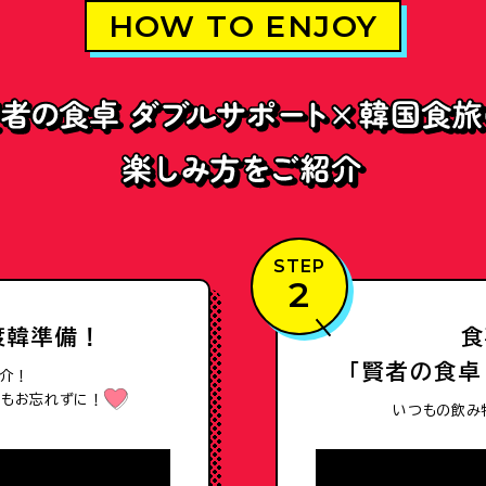
HOW TO ENJOY
STEP
2
渡韓準備！
食
「賢者の食卓
介！
」もお忘れずに！
いつもの飲み