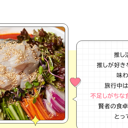
推し
推しが好き
味
旅行中
不足しがちな
賢者の食卓
とっ