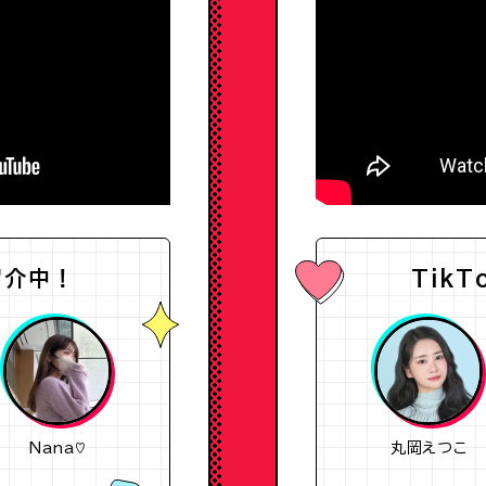
紹介中！
Tik
Nana♡
丸岡えつこ