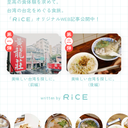
至高の食体験を求めて。
台湾の台北をめぐる食旅。
「
」オリジナルWEB記事公開中！
美味しい台湾を探しに。
美味しい台湾を探しに。
（前編）
（後編）
written by