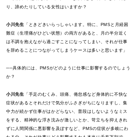
り、諦めたりしている女性はいますか？
小川先生
「ときどきいらっしゃいます。特に、PMSと月経困
難症（生理痛がひどい状態）の両方があると、月の半分近く
は不調を抱えながら過ごすことになってしまい、それが仕事
を辞めることにつながってしまうケースは多いと思います」
──具体的には、PMSがどのように仕事に影響するのでしょう
か？
小川先生
「手足のむくみ、頭痛、倦怠感など身体的に不快な
症状があるとそれだけで気分がふさぎがちになりますし、集
中力が続かず仕事がはかどらない、普段はしないようなミス
をする、精神的な浮き沈みが激しいとか、苛立ちを抑えきれ
ずに人間関係に悪影響を及ぼすなど、PMSの症状が多岐にわ
たる分、それが仕事にどう影響するかも本当に千差万別で