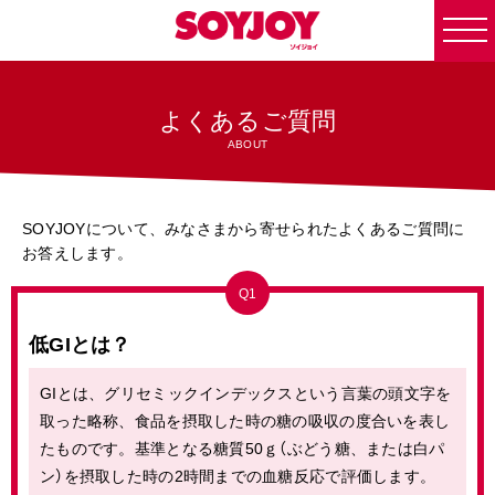
togg
navi
よくあるご質問
ABOUT
SOYJOYについて、みなさまから寄せられたよくあるご質問に
お答えします。
Q1
低GIとは？
GIとは、グリセミックインデックスという言葉の頭文字を
取った略称、食品を摂取した時の糖の吸収の度合いを表し
たものです。基準となる糖質50ｇ（ぶどう糖、または白パ
ン）を摂取した時の2時間までの血糖反応で評価します。