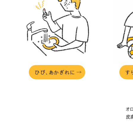
ひび、あかぎれに
す
オ
皮