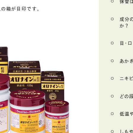
保管
色の箱が目印です。
成分
か？
目・
あか
ニキ
どの
低温
しも