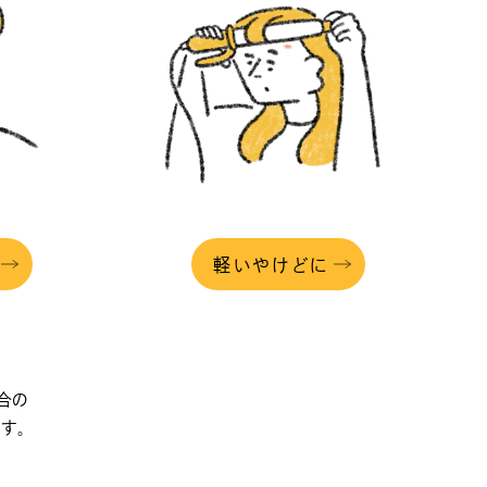
軽いやけどに
合の
す。