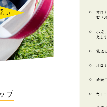
オロ
有さ
小児
えま
乳児
オロ
妊娠
ップ
毎日