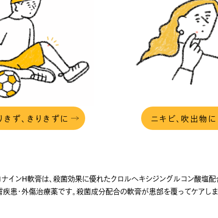
りきず、きりきずに
ニキビ、吹出物に
ロナインH軟膏は、殺菌効果に優れたクロルヘキシジングルコン酸塩配
膚疾患・外傷治療薬です。殺菌成分配合の軟膏が患部を覆ってケアしま