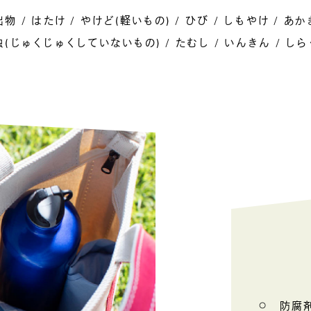
出物
はたけ
やけど(軽いもの)
ひび
しもやけ
あか
虫(じゅくじゅくしていないもの)
たむし
いんきん
しら
防腐