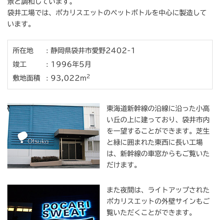
景と調和しています。
文
袋井工場では、ポカリスエットのペットボトルを中心に製造して
へ
います。
移
動
所在地
静岡県袋井市愛野2402-1
し
ま
竣工
1996年5月
す
2
敷地面積
93,022m
。
グ
ロ
東海道新幹線の沿線に沿った小高
ー
い丘の上に建っており、袋井市内
バ
を一望することができます。芝生
ル
と緑に囲まれた東西に長い工場
ナ
は、新幹線の車窓からもご覧いた
ビ
だけます。
ゲ
ー
また夜間は、ライトアップされた
シ
ポカリスエットの外壁サインもご
ョ
覧いただくことができます。