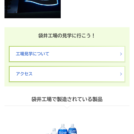
ン
へ
移
動
し
ま
袋井工場の見学に行こう！
す
。
工場見学について
フ
ッ
タ
アクセス
ー
へ
移
動
袋井工場で製造されている製品
し
ま
す
。