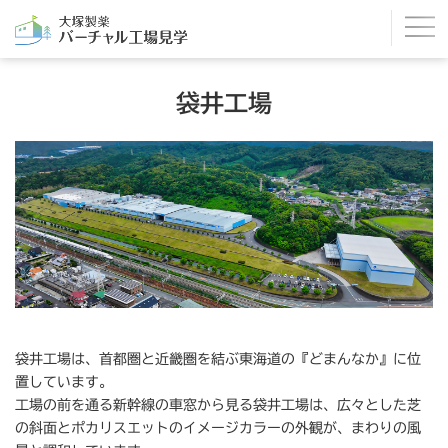
ペ
ー
ジ
内
袋井工場
を
移
動
す
る
た
め
の
リ
ン
ク
袋井工場は、首都圏と近畿圏を結ぶ東海道の『どまんなか』に位
で
置しています。
す
工場の前を通る新幹線の車窓から見る袋井工場は、広々とした芝
。
の斜面とポカリスエットのイメージカラーの外観が、まわりの風
本