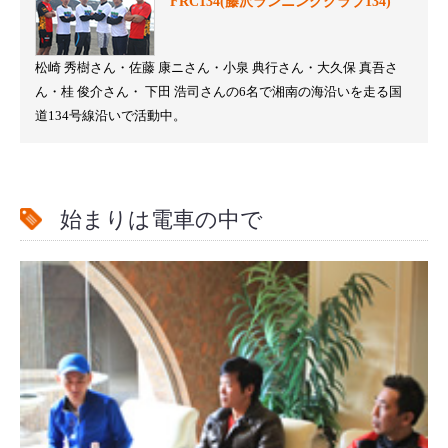
FRC134(藤沢ランニングクラブ134)
松崎 秀樹さん・佐藤 康ニさん・小泉 典行さん・大久保 真吾さ
ん・桂 俊介さん・ 下田 浩司さんの6名で湘南の海沿いを走る国
道134号線沿いで活動中。
始まりは電車の中で