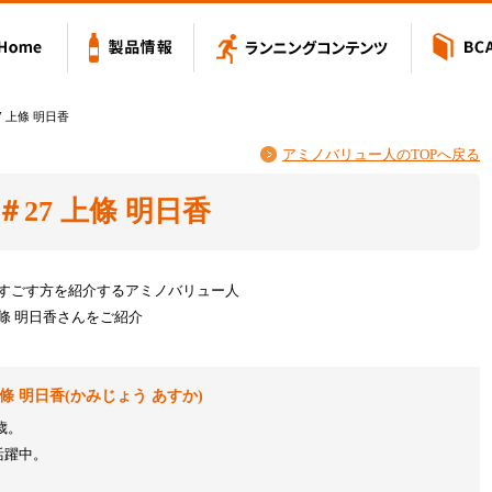
Value アミノバリュー
Home
製品情報
ランニングコン
 上條 明日香
アミノバリュー人のTOPへ戻る
27 上條 明日香
すごす方を紹介するアミノバリュー人
條 明日香さんをご紹介
條 明日香(かみじょう あすか)
歳。
活躍中。