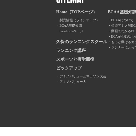
Home（TOPページ）
BCAA基礎知
製品情報（ラインナップ）
BCAAについて
BCAA基礎知識
必須アミノ酸BC
Facebookページ
動画でわかるBC
BCAA摂取のポ
久保のランニングスクール
もっと動けるカ
ランナーにとっ
ランニング講座
スポーツと疲労回復
ピックアップ
アミノバリューとマラソン大会
アミノバリュー人