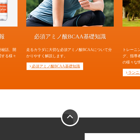
報
必須アミノ酸BCAA基礎知識
発秘話、開
走るカラダに大切な必須アミノ酸BCAAについて分
トレーニ
関する様々
かりやすく解説します。
グ、指導
の様々な
必須アミノ酸BCAA基礎知識
ランニ
PAGE TOP