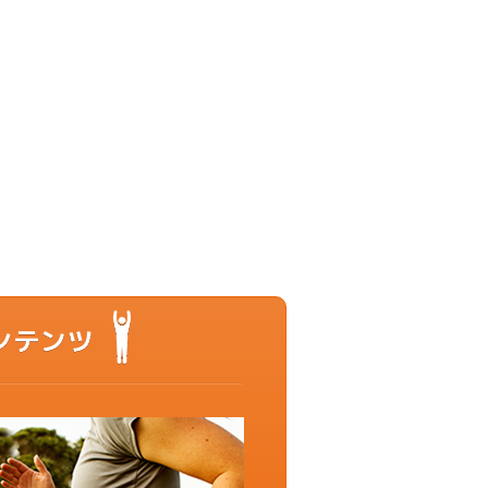
もっと動ける体を目指すあなたに