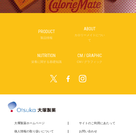
ABOUT
PRODUCT
カロリーメイトについ
製品情報
て
NUTRITION
CM / GRAPHIC
栄養に関する基礎知識
CM / グラフィック
twitter
Instagram
facebook
大
塚
製薬ホームページ
サイトのご利用にあたって
個人情報の取り扱いについて
お問い合わせ