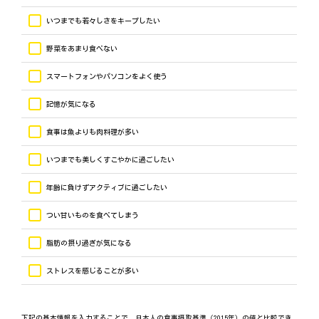
いつまでも若々しさをキープしたい
野菜をあまり食べない
スマートフォンやパソコンをよく使う
記憶が気になる
食事は魚よりも肉料理が多い
いつまでも美しくすこやかに過ごしたい
年齢に負けずアクティブに過ごしたい
つい甘いものを食べてしまう
脂肪の摂り過ぎが気になる
ストレスを感じることが多い
下記の基本情報を入力することで、日本人の食事摂取基準（2015年）の値と比較でき