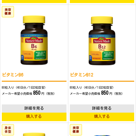
美容
健康
ビタミンB6
ビタミンB12
80粒入り（40日分／1日2粒目安）
80粒入り（40日分／1日2粒目安）
850
850
メーカー希望小売価格
円（税別）
メーカー希望小売価格
円（税別）
詳細を見る
詳細を見る
購入する
購入する
身体
美容
体型
健康