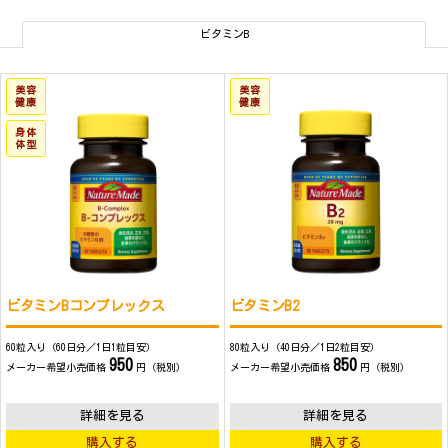
ビタミンB
美容
美容
健康
健康
身体
体型
ビタミンBコンプレックス
ビタミンB2
60粒入り（60日分／1日1粒目安）
80粒入り（40日分／1日2粒目安）
950
850
メーカー希望小売価格
円（税別）
メーカー希望小売価格
円（税別）
詳細を見る
詳細を見る
購入する
購入する