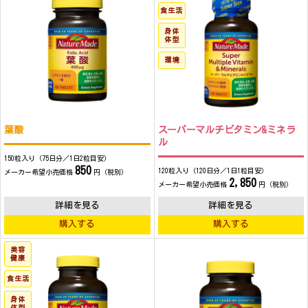
食生活
身体
体型
環境
葉酸
スーパーマルチビタミン&ミネラ
ル
150粒入り（75日分／1日2粒目安）
850
120粒入り（120日分／1日1粒目安）
メーカー希望小売価格
円（税別）
2,850
メーカー希望小売価格
円（税別）
詳細を見る
詳細を見る
購入する
購入する
美容
健康
食生活
身体
体型