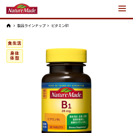
製品ラインナップ
ビタミンB1
食生活
身体
体型