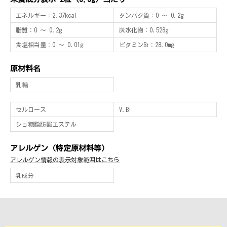
エネルギー
：2.37kcal
タンパク質
：0 〜 0.2g
脂質
：0 〜 0.2g
炭水化物
：0.528g
食塩相当量
：0 〜 0.01g
ビタミンB
：28.0mg
1
原材料名
乳糖
セルロース
V.B
1
ショ糖脂肪酸エステル
アレルゲン（特定原材料等）
アレルゲン情報の表示対象範囲はこちら
乳成分