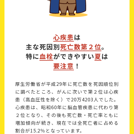
心疾患
は
主な死因別
死亡数第２位
。
特に
血栓
ができやすい
夏
は
要注意
！
厚生労働省が平成29年に死亡数を死因順位別
に調べたところ、がんに次いで第２位は心疾
患（高血圧性を除く）で20万4203人でした。
心疾患は、昭和60年に脳血管疾患に代わり第
２位となり、その後も死亡数・死亡率ともに
増加傾向が続き、現在では全死亡者に占める
割合が15.2％となっています。