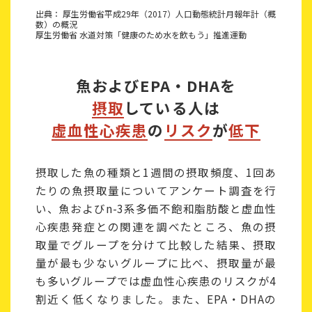
出典： 厚生労働省平成29年（2017）人口動態統計月報年計（概
数）の概況
厚生労働省 水道対策「健康のため水を飲もう」推進運動
魚およびEPA・DHAを
摂取
している人は
虚血性心疾患
の
リスク
が
低下
摂取した魚の種類と1週間の摂取頻度、1回あ
たりの魚摂取量についてアンケート調査を行
い、魚およびn-3系多価不飽和脂肪酸と虚血性
心疾患発症との関連を調べたところ、魚の摂
取量でグループを分けて比較した結果、摂取
量が最も少ないグループに比べ、摂取量が最
も多いグループでは虚血性心疾患のリスクが4
割近く低くなりました。また、EPA・DHAの