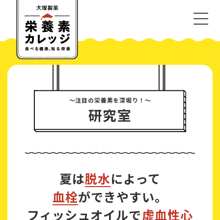
〜注目の栄養素を深堀り！〜
研究室
夏は
脱水
によって
血栓
ができやすい。
フィッシュオイルで
虚血性心