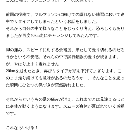
こんにちは、ランニングサポーターの久保です。
前回の投稿で、フルマラソンに向けての譲れない練習において途
中でリタイアしてしまったというお話をしました。
それから自分の中で様々なことをじっくり考え、恐ろしくもあり
ましたが再度40km走にチャレンジしてみたんです。
脚の痛み、スピードに対する余裕度、果たして走り切れるのだろ
うかという不安感。それらの中で試行錯誤の走りが続きます。
が、やはり上手く走れません…
20kmを迎えたとき、再びリタイアが頭を下げてよぎります。こ
のまま走り続けても意味があるのだろうか…、そんなことを思っ
た瞬間にひとつの気づきが突然訪れました。
それからというもの足の痛みが消え、これまでとは見違えるほど
に身体が動くようになります。スムーズ身体が運ばれていく感覚
です。
これならいける！