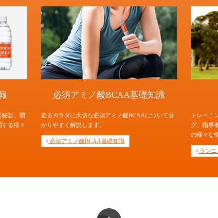
報
必須アミノ酸BCAA基礎知識
発秘話、開
走るカラダに大切な必須アミノ酸BCAAについて分
トレーニ
関する様々
かりやすく解説します。
グ、指導
の様々な
必須アミノ酸BCAA基礎知識
ランニ
PAGE TOP