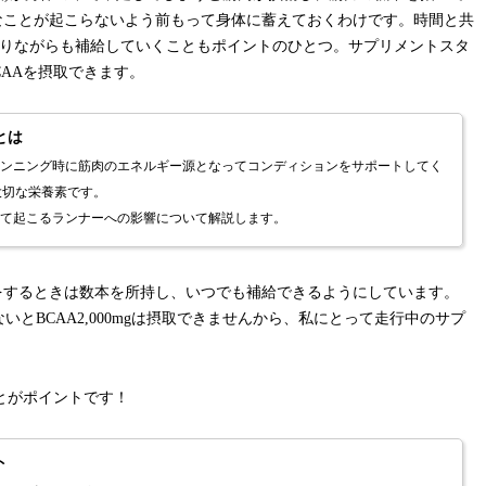
なことが起こらないよう前もって身体に蓄えておくわけです。時間と共
走りながらも補給していくこともポイントのひとつ。サプリメントスタ
BCAAを摂取できます。
とは
ランニング時に筋肉のエネルギー源となってコンディションをサポートしてく
大切な栄養素です。
して起こるランナーへの影響について解説します。
をするときは数本を所持し、いつでも補給できるようにしています。
まないとBCAA2,000mgは摂取できませんから、私にとって走行中のサプ
。
ことがポイントです！
ト