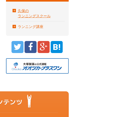
久保の
ランニングスクール
ランニング講座
B!
もっと動ける体を目指すあなたに