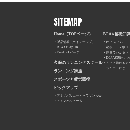
SITEMAP
Home（TOPページ）
BCAA基礎知
製品情報（ラインナップ）
BCAAについて
BCAA基礎知識
必須アミノ酸BC
Facebookページ
動画でわかるBC
BCAA摂取のポ
久保のランニングスクール
もっと動けるカ
ランナーにとっ
ランニング講座
スポーツと疲労回復
ピックアップ
アミノバリューとマラソン大会
アミノバリュー人