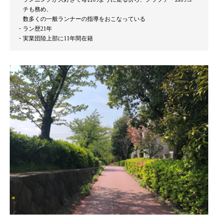
チも務め、
数多くの一般ランナーの指導をおこなっている
ラン歴21年
実業団陸上部に11年間在籍