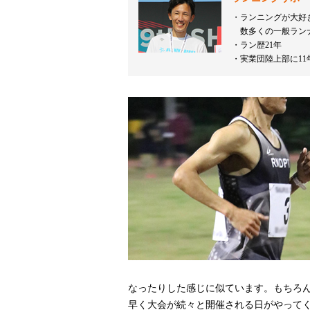
ランニングが大好
数多くの一般ラン
ラン歴21年
実業団陸上部に11
なったりした感じに似ています。もちろ
早く大会が続々と開催される日がやって