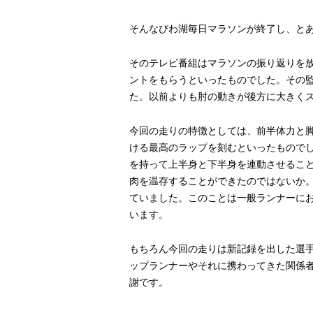
そんなびわ湖毎日マラソンが終了し、と
そのテレビ番組はマラソンの振り返りを
ントをもらうといったものでした。その
た。以前よりも肘の動きが後方に大きく
今回の走りの特徴としては、前半体力と脚
ける最高のラップを刻むといったもので
を持って上半身と下半身を連動させるこ
肉を温存することができたのではないか
ていました。このことは一般ランナーに
います。
もちろん今回の走りは新記録を出した選
ップランナーやそれに携わってきた関係
謝です。