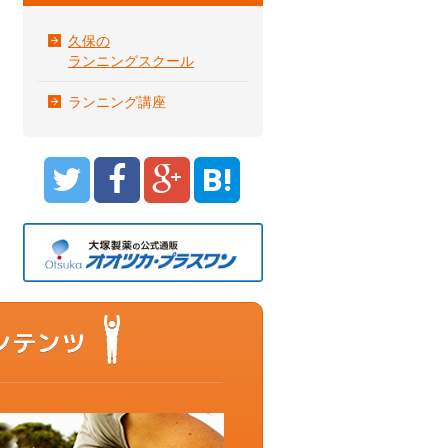
久保の
ランニングスクール
ランニング講座
B!
もっと動ける体を目指すあなたに