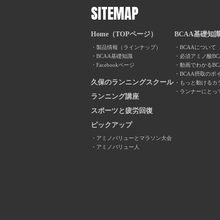
SITEMAP
Home（TOPページ）
BCAA基礎知
製品情報（ラインナップ）
BCAAについて
BCAA基礎知識
必須アミノ酸BC
Facebookページ
動画でわかるBC
BCAA摂取のポ
久保のランニングスクール
もっと動けるカ
ランナーにとっ
ランニング講座
スポーツと疲労回復
ピックアップ
アミノバリューとマラソン大会
アミノバリュー人