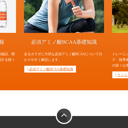
報
必須アミノ酸BCAA基礎知識
発秘話、開
走るカラダに大切な必須アミノ酸BCAAについて分
トレーニ
関する様々
かりやすく解説します。
グ、指導
の様々な
必須アミノ酸BCAA基礎知識
ランニ
PAGE TOP