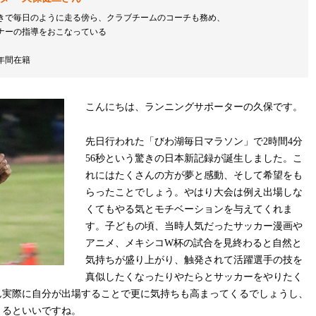
きで毎日のように走る傍ら、クラブチームのコーチも務め、
ナーの指導をおこなっている
年間在籍
こんにちは、ランニングサポーターの久保です。
先日行われた「びわ湖毎日マラソン」で2時間4分
56秒という驚きの日本新記録が誕生しました。こ
れにはたくさんの方が夢と感動、そして希望をも
らったことでしょう。やはり大会は例え出場しな
くてもやる気とモチベーションを与えてくれま
す。子どもの頃、当時人気だったサッカー漫画や
アニメ、メキシコW杯の試合を見終わると自然と
気持ちが盛り上がり、触発されて活躍選手の技を
真似したくなったりやたらとサッカーをやりたく
ん実際に自分が出場することで更に気持ちも高まってくるでしょうし、
くるといいですね。