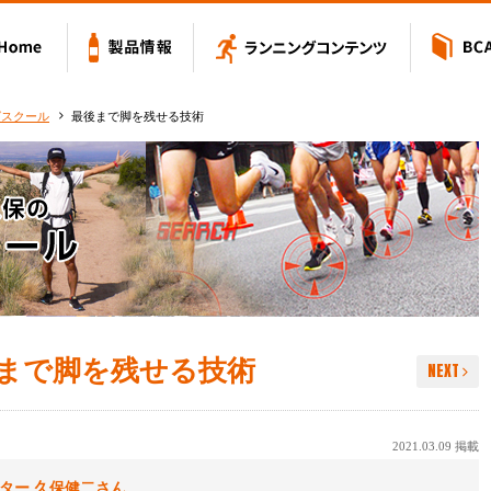
Value アミノバリュー
Home
製品情報
ランニングコン
グスクール
最後まで脚を残せる技術
まで脚を残せる技術
NEXT
2021.03.09 掲載
ター 久保健二さん