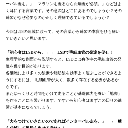
ーバル走を。」「マラソンを走るなら距離走が必須。」などはよ
く耳にする言葉です。その意図はどこにあるのでしょうか？その
練習がなぜ必要なのか正しく理解できているでしょうか？
今回は2回の連載に渡って、その言葉から練習の本質をひも解い
ていきたいと思います。
「初心者はLSDから。」→ LSDで毛細血管の発達を促せ！
生理学的な側面から説明すると、LSDには身体中の毛細血管の発
達を促す目的があります。
各細胞により多くの酸素や脂肪酸を効率よく運ぶことができるよ
うにするには、 毛細血管が太く、数多く存在する必要があるか
らです。
またゆっくりと時間をかけて走ることが基礎体力を養い「地脚」
を作ることにも繋がります。ですから初心者はまずこの辺りの練
習が基本になるでしょう。
「力をつけていきたいのであればインターバル走を。」 → 糖