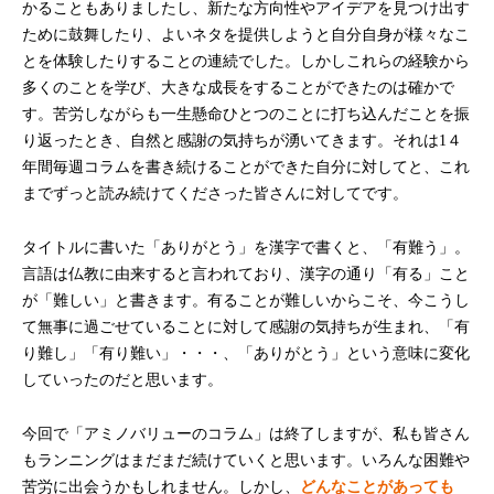
かることもありましたし、新たな方向性やアイデアを見つけ出す
ために鼓舞したり、よいネタを提供しようと自分自身が様々なこ
とを体験したりすることの連続でした。しかしこれらの経験から
多くのことを学び、大きな成長をすることができたのは確かで
す。苦労しながらも一生懸命ひとつのことに打ち込んだことを振
り返ったとき、自然と感謝の気持ちが湧いてきます。それは1４
年間毎週コラムを書き続けることができた自分に対してと、これ
までずっと読み続けてくださった皆さんに対してです。
タイトルに書いた「ありがとう」を漢字で書くと、「有難う」。
言語は仏教に由来すると言われており、漢字の通り「有る」こと
が「難しい」と書きます。有ることが難しいからこそ、今こうし
て無事に過ごせていることに対して感謝の気持ちが生まれ、「有
り難し」「有り難い」・・・、「ありがとう」という意味に変化
していったのだと思います。
今回で「アミノバリューのコラム」は終了しますが、私も皆さん
もランニングはまだまだ続けていくと思います。いろんな困難や
苦労に出会うかもしれません。しかし、
どんなことがあっても