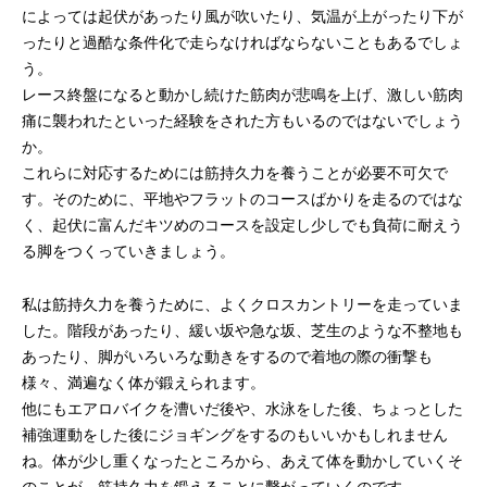
によっては起伏があったり風が吹いたり、気温が上がったり下が
ったりと過酷な条件化で走らなければならないこともあるでしょ
う。
レース終盤になると動かし続けた筋肉が悲鳴を上げ、激しい筋肉
痛に襲われたといった経験をされた方もいるのではないでしょう
か。
これらに対応するためには筋持久力を養うことが必要不可欠で
す。そのために、平地やフラットのコースばかりを走るのではな
く、起伏に富んだキツめのコースを設定し少しでも負荷に耐えう
る脚をつくっていきましょう。
私は筋持久力を養うために、よくクロスカントリーを走っていま
した。階段があったり、緩い坂や急な坂、芝生のような不整地も
あったり、脚がいろいろな動きをするので着地の際の衝撃も
様々、満遍なく体が鍛えられます。
他にもエアロバイクを漕いだ後や、水泳をした後、ちょっとした
補強運動をした後にジョギングをするのもいいかもしれません
ね。体が少し重くなったところから、あえて体を動かしていくそ