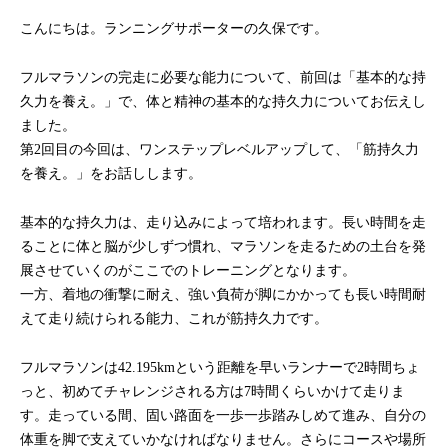
こんにちは。ランニングサポーターの久保です。
フルマラソンの完走に必要な能力について、前回は「基本的な持
久力を養え。」で、体と精神の基本的な持久力についてお伝えし
ました。
第2回目の今回は、ワンステップレベルアップして、「筋持久力
を養え。」をお話しします。
基本的な持久力は、走り込みによって培われます。長い時間を走
ることに体と脳が少しずつ慣れ、マラソンを走るための土台を発
展させていくのがここでのトレーニングとなります。
一方、着地の衝撃に耐え、強い負荷が脚にかかっても長い時間耐
えて走り続けられる能力、これが筋持久力です。
フルマラソンは42.195kmという距離を早いランナーで2時間ちょ
っと、初めてチャレンジされる方は7時間くらいかけて走りま
す。走っている間、固い路面を一歩一歩踏みしめて進み、自分の
体重を脚で支えていかなければなりません。さらにコースや場所