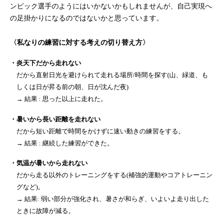
ンピック選手のようにはいかないかもしれませんが、自己実現へ
の足掛かりになるのではないかと思っています。
〈私なりの練習に対する考えの切り替え方〉
・炎天下だから走れない
だから直射日光を避けられて走れる場所/時間を探す(山、緑道、も
しくは日が昇る前の朝、日が沈んだ夜)
→ 結果 : 思った以上に走れた。
・暑いから長い距離を走れない
だから短い距離で時間をかけずに速い動きの練習をする。
→ 結果 : 継続した練習ができた。
・気温が暑いから走れない
だから走る以外のトレーニングをする(補強的運動やコアトレーニン
グなど)。
→ 結果: 弱い部分が強化され、暑さが和らぎ、いよいよ走り出した
ときに故障が減る。