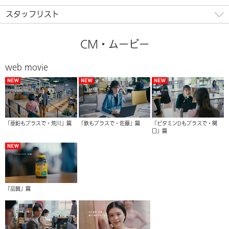
スタッフリスト
CM・ムービー
web movie
「亜鉛もプラスで・荒川」篇
「鉄もプラスで・佐藤」篇
「ビタミンDもプラスで・関
口」篇
「品質」篇