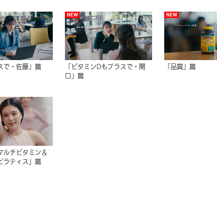
スで・佐藤」篇
「ビタミンDもプラスで・関
「品質」篇
口」篇
マルチビタミン＆
ピラティス」篇