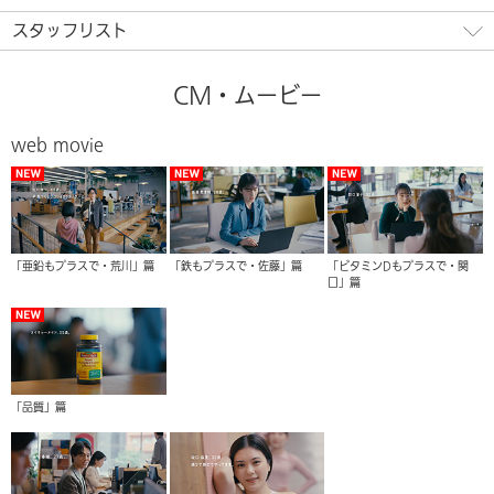
スタッフリスト
CM・ムービー
web movie
「亜鉛もプラスで・荒川」篇
「鉄もプラスで・佐藤」篇
「ビタミンDもプラスで・関
口」篇
「品質」篇