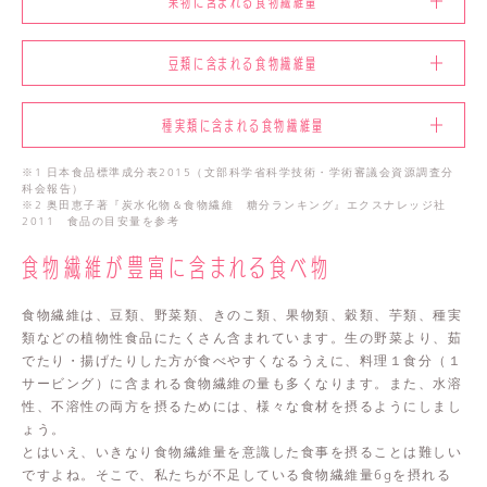
果物に含まれる食物繊維量
豆類に含まれる食物繊維量
種実類に含まれる食物繊維量
※1 日本食品標準成分表2015（文部科学省科学技術・学術審議会資源調査分
科会報告）
※2 奥田恵子著『炭水化物＆食物繊維 糖分ランキング』エクスナレッジ社
2011 食品の目安量を参考
食物繊維が豊富に含まれる食べ物
食物繊維は、豆類、野菜類、きのこ類、果物類、穀類、芋類、種実
類などの植物性食品​にたくさん含まれています。生の野菜より、茹
でたり・揚げたりした方が食べやすくなるうえに、料理１食分（１
サービング）に含まれる食物繊維の量も多くなります。また、水溶
性、不溶性の両方を摂るためには、様々な食材を摂るようにしまし
ょう。
とはいえ、いきなり食物繊維量を意識した食事を摂ることは難しい
ですよね。そこで、私たちが不足している食物繊維量6gを摂れる