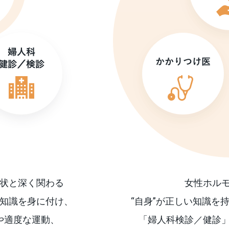
状と深く関わる
女性ホル
知識を身に付け、
“自身”が正しい知識を
や適度な運動、
「婦人科検診／健診