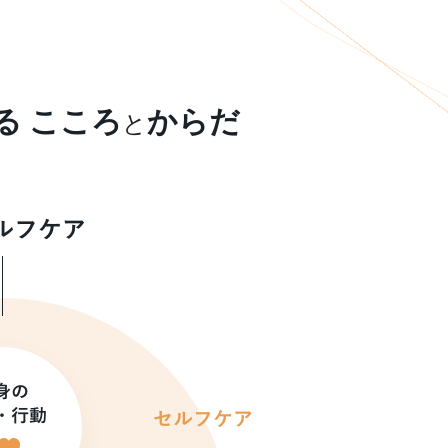
る こころ
からだ
と