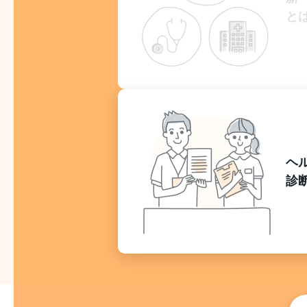
と
ヘ
診