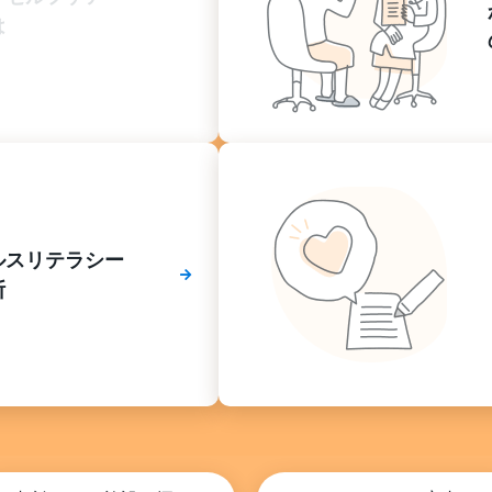
は
ルスリテラシー
断