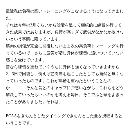
最近私は負荷の高いトレーニングをこなせるようになってきまし
た。
それは今年の3月くらいから段階を追って継続的に練習を行って
きた成果ではありますが、負荷が高すぎて疲労がなかなか抜けな
いという事態に陥っています。
筋肉の損傷が完全に回復しないまま次の高負荷トレーニングを行
っているので、さらに疲労が増し身体が練習に追いついていない
感じを受けています。
昔なら練習を重ねていくうちに身体も強くなっていきますから
2、3日で回復し、例えば筋肉痛を起こしたとしても自然と無くな
っていったものです。これが年齢を重ねたということなの
か．．．、そんな昔とのギャップに戸惑いながら、これらをどう
解決していったらいいのかを考える毎日。そこでふと頭をよぎっ
たことがありました。それは、
BCAAをきちんとしたタイミングできちんとした量を摂取すると
いうことです。