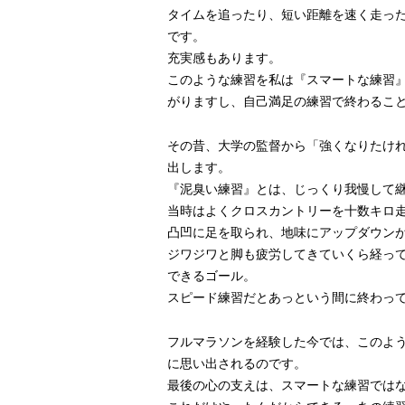
タイムを追ったり、短い距離を速く走っ
です。
充実感もあります。
このような練習を私は『スマートな練習
がりますし、自己満足の練習で終わるこ
その昔、大学の監督から「強くなりたけ
出します。
『泥臭い練習』とは、じっくり我慢して
当時はよくクロスカントリーを十数キロ
凸凹に足を取られ、地味にアップダウン
ジワジワと脚も疲労してきていくら経っ
できるゴール。
スピード練習だとあっという間に終わっ
フルマラソンを経験した今では、このよ
に思い出されるのです。
最後の心の支えは、スマートな練習では