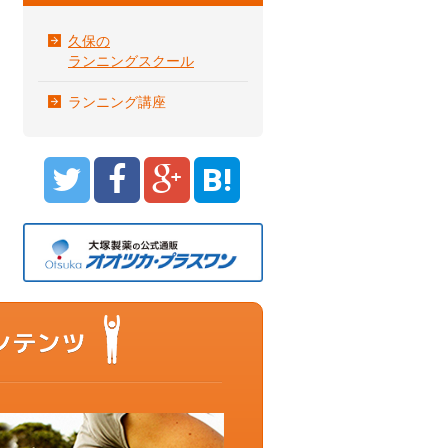
久保の
ランニングスクール
ランニング講座
B!
もっと動ける体を目指すあなたに