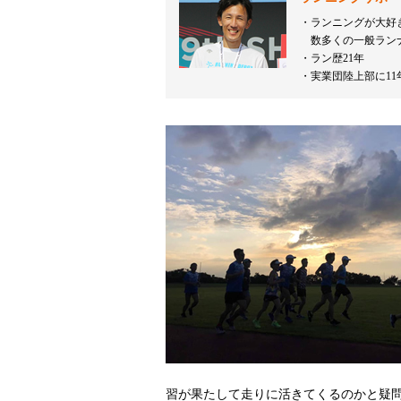
ランニングが大好
数多くの一般ラン
ラン歴21年
実業団陸上部に11
習が果たして走りに活きてくるのかと疑