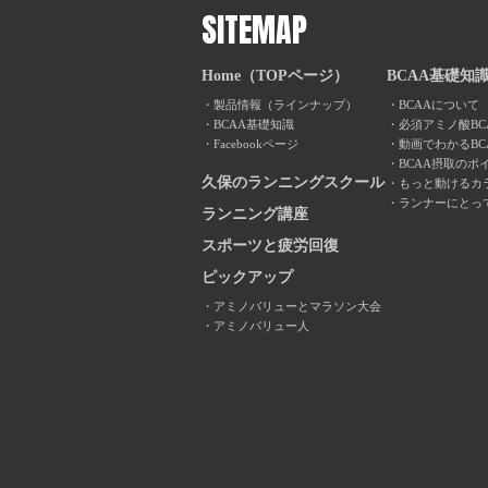
SITEMAP
Home（TOPページ）
BCAA基礎知
製品情報（ラインナップ）
BCAAについて
BCAA基礎知識
必須アミノ酸BC
Facebookページ
動画でわかるBC
BCAA摂取のポ
久保のランニングスクール
もっと動けるカ
ランナーにとっ
ランニング講座
スポーツと疲労回復
ピックアップ
アミノバリューとマラソン大会
アミノバリュー人