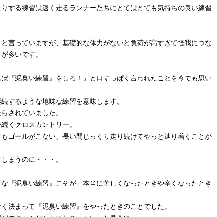
たりする練習は速く走るランナーたちにとてはとても気持ちの良い練習
』と言っていますが、基礎的な体力がないと負荷が高すぎて怪我につな
とが多いです。
れば『泥臭い練習』をしろ！」と口すっぱく言われたことを今でも思い
継続するような地味な練習を意味します。
走らされていました。
が続くクロスカントリー。
てもゴールがこない、長い間じっくり走り続けてやっと辿り着くことが
てしまうのに・・・。
うな『泥臭い練習』こそが、本当に苦しくなったときや辛くなったとき
なく決まって『泥臭い練習』をやったときのことでした。