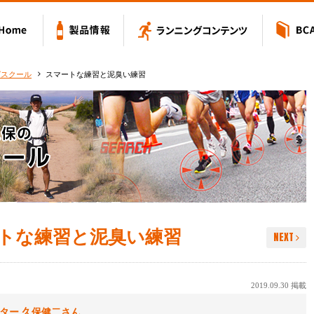
Value アミノバリュー
Home
製品情報
ランニングコン
グスクール
スマートな練習と泥臭い練習
トな練習と泥臭い練習
NEXT
2019.09.30 掲載
ター 久保健二さん