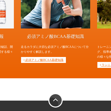
報
必須アミノ酸BCAA基礎知識
発秘話、開
走るカラダに大切な必須アミノ酸BCAAについて分
トレーニ
関する様々
かりやすく解説します。
グ、指導
の様々な
必須アミノ酸BCAA基礎知識
ランニ
PAGE TOP