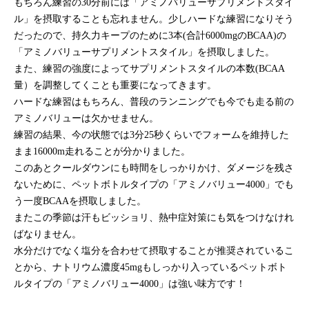
もちろん練習の30分前には「アミノバリューサプリメントスタイ
ル」を摂取することも忘れません。少しハードな練習になりそう
だったので、持久力キープのために3本(合計6000mgのBCAA)の
「アミノバリューサプリメントスタイル」を摂取しました。
また、練習の強度によってサプリメントスタイルの本数(BCAA
量）を調整してくことも重要になってきます。
ハードな練習はもちろん、普段のランニングでも今でも走る前の
アミノバリューは欠かせません。
練習の結果、今の状態では3分25秒くらいでフォームを維持した
まま16000m走れることが分かりました。
このあとクールダウンにも時間をしっかりかけ、ダメージを残さ
ないために、ペットボトルタイプの「アミノバリュー4000」でも
う一度BCAAを摂取しました。
またこの季節は汗もビッショリ、熱中症対策にも気をつけなけれ
ばなりません。
水分だけでなく塩分を合わせて摂取することが推奨されているこ
とから、ナトリウム濃度45mgもしっかり入っているペットボト
ルタイプの「アミノバリュー4000」は強い味方です！