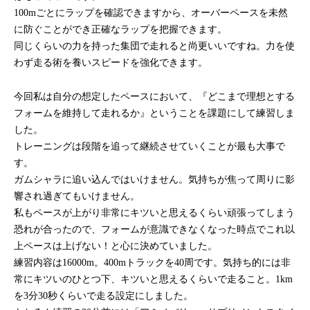
100mごとにラップを確認できますから、オーバーペースを未然
に防ぐことができ正確なラップを把握できます。
同じくらいの力を持った集団で走れると尚更いいですね。力を使
わず走る術を養いスピードを強化できます。
今回私は自分の想定したペースにおいて、『どこまで理想とする
フォームを維持して走れるか』ということを課題にして練習しま
した。
トレーニングは段階を追って継続させていくことが最も大事で
す。
ガムシャラに追い込んではいけません。気持ちが焦って周りに影
響され過ぎてもいけません。
私もペースが上がり非常にキツいと思えるくらい頑張ってしまう
恐れが合ったので、フォームが意識できなくなった時点でこれ以
上ペースは上げない！と心に決めていました。
練習内容は16000m。400mトラックを40周です。気持ち的には非
常にキツいのひとつ下、キツいと思えるくらいで走ること。1km
を3分30秒くらいで走る設定にしました。