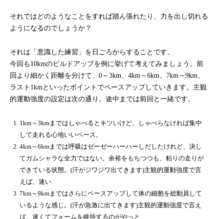
それではどのようなことをすれば踏ん張れたり、力を出し切れる
ようになるのでしょうか？
それは「意識した練習」を日ごろからすることです。
今回も10kmのビルドアップを例に挙げて考えてみましょう。前
回より細かく距離を分けて、0～3km、4km～6km、7km～9km、
ラスト1kmといったポイントでペースアップしていきます。主観
的運動強度の設定は次の通り。途中までは前回と一緒です。
1km～3kmまでは
しゃべるとキツいけど、しゃべらなければ集中
して走れる心地いいペース。
4km～6kmまでは
呼吸はゼーゼーハーハーしだしたけれど、決し
てガムシャラな全力ではない。余裕をもちつつも、粘りの走りが
できている状態。(汗がジワジワ出てきます)
主観的運動強度で言
えば、速い
7km～9kmまでは
さらにペースアップして体の細胞を総動員して
いるような感じ。(汗が急激に出てきます)
主観的運動強度で言え
ば、速くてフォームを維持するのがやっと