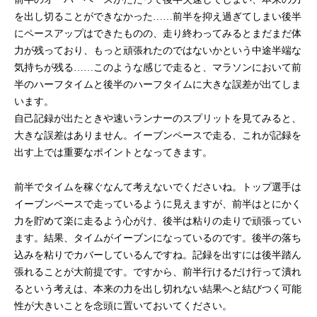
を出し切ることができなかった……前半を抑え過ぎてしまい後半
にペースアップはできたものの、走り終わってみるとまだまだ体
力が残っており、もっと頑張れたのではないかという中途半端な
気持ちが残る……このような感じで走ると、マラソンにおいて前
半のハーフタイムと後半のハーフタイムに大きな誤差が出てしま
います。
自己記録が出たときや速いランナーのスプリットを見てみると、
大きな誤差はありません。イーブンペースで走る、これが記録を
出す上では重要なポイントとなってきます。
前半でタイムを稼ぐなんて考えないでくださいね。トップ選手は
イーブンペースで走っているように見えますが、前半はとにかく
力を貯めて楽に走るよう心がけ、後半は粘りの走りで頑張ってい
ます。結果、タイムがイーブンになっているのです。後半の落ち
込みを粘りでカバーしているんですね。記録を出すには後半踏ん
張れることが大前提です。ですから、前半行けるだけ行って潰れ
るという考えは、本来の力を出し切れない結果へと結びつく可能
性が大きいことを念頭に置いておいてください。