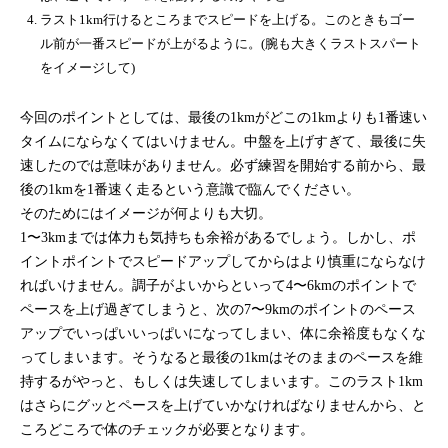
ラスト1km
行けるところまでスピードを上げる。このときもゴー
ル前が一番スピードが上がるように。(腕も大きくラストスパート
をイメージして)
今回のポイントとしては、最後の1kmがどこの1kmよりも1番速い
タイムにならなくてはいけません。中盤を上げすぎて、最後に失
速したのでは意味がありません。必ず練習を開始する前から、最
後の1kmを1番速く走るという意識で臨んでください。
そのためにはイメージが何よりも大切。
1〜3kmまでは体力も気持ちも余裕があるでしょう。しかし、ポ
イントポイントでスピードアップしてからはより慎重にならなけ
ればいけません。調子がよいからといって4〜6kmのポイントで
ペースを上げ過ぎてしまうと、次の7〜9kmのポイントのペース
アップでいっぱいいっぱいになってしまい、体に余裕度もなくな
ってしまいます。そうなると最後の1kmはそのままのペースを維
持するがやっと、もしくは失速してしまいます。このラスト1km
はさらにグッとペースを上げていかなければなりませんから、と
ころどころで体のチェックが必要となります。