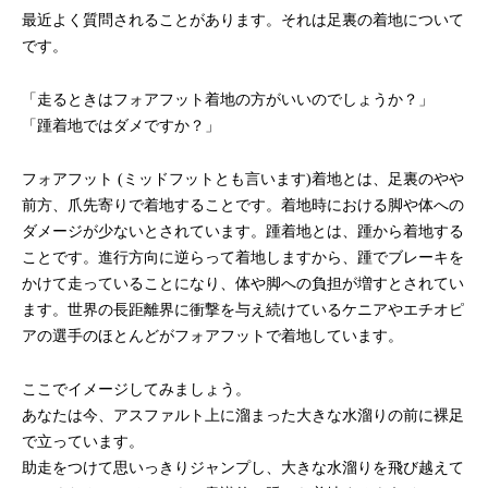
最近よく質問されることがあります。それは足裏の着地について
です。
「走るときはフォアフット着地の方がいいのでしょうか？」
「踵着地ではダメですか？」
フォアフット (ミッドフットとも言います)着地とは、足裏のやや
前方、爪先寄りで着地することです。着地時における脚や体への
ダメージが少ないとされています。踵着地とは、踵から着地する
ことです。進行方向に逆らって着地しますから、踵でブレーキを
かけて走っていることになり、体や脚への負担が増すとされてい
ます。世界の長距離界に衝撃を与え続けているケニアやエチオピ
アの選手のほとんどがフォアフットで着地しています。
ここでイメージしてみましょう。
あなたは今、アスファルト上に溜まった大きな水溜りの前に裸足
で立っています。
助走をつけて思いっきりジャンプし、大きな水溜りを飛び越えて