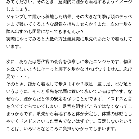
みてください。そのとき、意識的に踵から着地するようイメージ
しましょう。
ジャンプして踵から着地した結果、その大きな衝撃は頭のテッペ
ンまで響いてくるような感覚を持ちませんか？また、次の一歩を
踏み出すのも困難になってきませんか？
実際にやってみると大抵の方は無意識に爪先のあたりで着地して
います。
次に、あなたは悪代官の会合を偵察しに来たニンジャです。物音
を立てないようにそーっと廊下を歩かなければなりません。忍び
足で・・・。
そのとき、踵から着地して歩きますか？抜足、差し足、忍び足と
いうように、そっと爪先を地面に置いて歩いているはずです。な
ぜなら、踵からだと体の安定を保つことができず、ドスドスと音
を立ててぐらついてしまい、足音を消すどころではなくなってし
まうからです。爪先から着地すると体が安定し、体重の移動もし
やすくドスドスといった音もでないはずです。安定しないという
ことは、いろいろなところに負担がかかってしまいます。