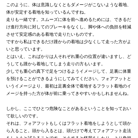
このように、体は意識しなくともダメージがこないような着地、
体が安定する着地を知っているんですね。
走りも一緒です。スムーズに体を前へ進めるためには、できるだ
け進行方向に対してのブレーキをなくし、脚や体への負担を軽減
させて安定感のある着地で走りたいものです。
ですから私はできるだけ踵からの着地は少なくして走った方がよ
いと思っています。
とはいえ、こればかりは人それぞれ重心の位置が違いますし、ど
うしても踵から着地してしまう走りの方もいます。
少しでも重心の真下で足をつけるようイメージして、足裏に体重
を預けることができるようにしてみてください。フォアフットと
いうイメージより、最初は足裏全体で着地するフラット着地のイ
メージを持った方が体が前に乗ってきやすいかもしれませんね。
しかし、ここでひとつ危険なことがあるということを知っておい
て欲しいのです。
それは、フォアフットもしくはフラット着地をしようとして頭か
ら入ること。頭から入るとは、頭だけで考えてフォアフット走法