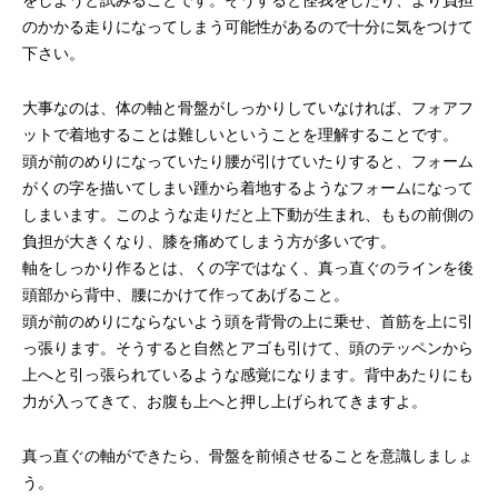
をしようと試みることです。そうすると怪我をしたり、より負担
のかかる走りになってしまう可能性があるので十分に気をつけて
下さい。
大事なのは、体の軸と骨盤がしっかりしていなければ、フォアフ
ットで着地することは難しいということを理解することです。
頭が前のめりになっていたり腰が引けていたりすると、フォーム
がくの字を描いてしまい踵から着地するようなフォームになって
しまいます。このような走りだと上下動が生まれ、ももの前側の
負担が大きくなり、膝を痛めてしまう方が多いです。
軸をしっかり作るとは、くの字ではなく、真っ直ぐのラインを後
頭部から背中、腰にかけて作ってあげること。
頭が前のめりにならないよう頭を背骨の上に乗せ、首筋を上に引
っ張ります。そうすると自然とアゴも引けて、頭のテッペンから
上へと引っ張られているような感覚になります。背中あたりにも
力が入ってきて、お腹も上へと押し上げられてきますよ。
真っ直ぐの軸ができたら、骨盤を前傾させることを意識しましょ
う。