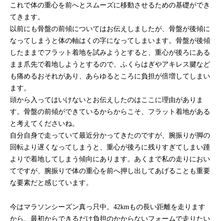
これで体の重心を前へとスムーズに移動させるための基礎ができ
てきます。
以前にも骨盤の前傾についてはお伝えしましたが、骨盤が後傾に
なってしまうと体の軸はくの字になってしまいます。骨盤が後傾
したままでフラット着地を試みようとすると、重心が後ろにある
まま爪先で着地しようとするので、ふくらはぎやアキレス腱など
も痛めるおそれがあり、あらゆるところに負担が倍増してしまい
ます。
頭から入ってはいけないとお伝えしたのはここに理由がありま
す。骨盤の前傾ができているからからこそ、フラット着地がある
と考えてくださいね。
自分自身で走っていて最近分かってきたのですが、腕振りが脚の
回転より遅くなってしまうと、重心が後ろに残りすぎてしまい踵
よりで着地してしまう傾向にあります。あくまで私の走りにおい
てですが、腕振りで体の重心を前へ押し出してあげることも重要
な要素だと感じています。
今はマラソンシーズン真っ只中。42kmもの長い距離を走ります
から、最初からできるだけ負担のかからないフォームで走りたい