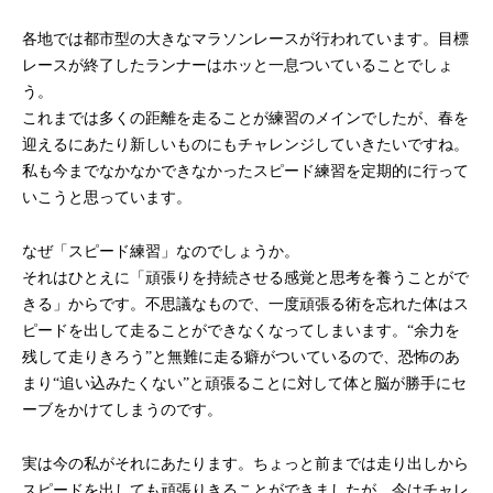
各地では都市型の大きなマラソンレースが行われています。目標
レースが終了したランナーはホッと一息ついていることでしょ
う。
これまでは多くの距離を走ることが練習のメインでしたが、春を
迎えるにあたり新しいものにもチャレンジしていきたいですね。
私も今までなかなかできなかったスピード練習を定期的に行って
いこうと思っています。
なぜ「スピード練習」なのでしょうか。
それはひとえに「頑張りを持続させる感覚と思考を養うことがで
きる」からです。不思議なもので、一度頑張る術を忘れた体はス
ピードを出して走ることができなくなってしまいます。“余力を
残して走りきろう”と無難に走る癖がついているので、恐怖のあ
まり“追い込みたくない”と頑張ることに対して体と脳が勝手にセ
ーブをかけてしまうのです。
実は今の私がそれにあたります。ちょっと前までは走り出しから
スピードを出しても頑張りきることができましたが、今はチャレ