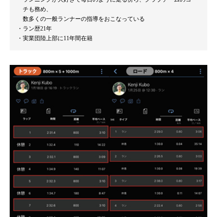
チも務め、
数多くの一般ランナーの指導をおこなっている
ラン歴21年
実業団陸上部に11年間在籍