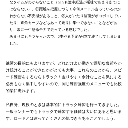
なタイムがわからないこと（GPSも途中経過が曖昧であまりあてに
はならない）、②距離を把握しづらく今何メートル走っているのか
わからない不安感があること、③人がいたり路面がボコボコしてい
たり、直角カーブなどもあって走りに集中できないことなどがあ
り、常に一生懸命全力で走っている感じでした。
あまりにもキツかったので、6本やる予定が4本で終了してしまいま
した。
練習の目的にもよりますが、どれだけよい動きで適切な負荷をか
け続けることができたかがとても大事。これらのことから、スピ
ード練習をするならトラック！走りやすく余計なことを気にする
必要もなく集中しやすいので、同じ練習強度のメニューでも比較
的楽に走れます。
私自身、現役のときは基本的にトラック練習を行ってきました。
一般ランナーでもトラックで練習する価値は大いにあると思いま
す。ロードとは違ってたくさんの気づきもあることでしょう。