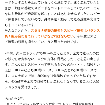
ードを出すことを止めているような感じです。速く走れていたと
きは、動きの感覚でスピードをコントロールしていたので、こん
なにも身体が拒否反応を起こすことはありませんでした。スピー
ド練習をしていないので、身体を速く動かして走る感覚を忘れて
しまっているのです。
そんなことから、
スタミナ構築の練習とスピード練習はバランス
良く組み合わせて行っていかなければならない
、今年度はスピー
ド練習の頻度を増やいていこうと思ったわけです。
2年前、久々にトラックで400mを走ったとき、全力で走ったのに
72秒でしか走れない。自分の身体に愕然としたことを思い出しま
す。こんなにもスピードって落ちるものなのか・・・。72秒とい
えば、1000mだと3分00秒ペース、5000mだと15分00秒ペースで
す。コロナ前までは、5000mを14分58秒で走っていた私ですか
ら、400m1本を全力で72秒でしか走れなくなっていることに大変
ショックを受けました。
あれから2年。
8月に入ってからフルマラソンに向けてトラック練習を開始し、