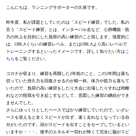
こんにちは、ランニングサポーターの久保です。
昨年度、私が課題としていたのは「スピード練習」でした。私の
言う「スピード練習」とは、インターバル走など、心肺機能・筋
力の向上を目的にした負荷の高い練習のこと指します。強度的に
は、OBLAくらいの練習レベル、またはOBLAより高いレベルで
トレーニングするといったイメージです。詳しく知りたい方は
こ
ちら
をご覧ください。
コロナが収まり、練習を再開した2年前のこと。この2年間は落ち
切っていた持久力を回復させるのが精一杯。体力や筋力も落ちて
いたので、負荷の高い練習をしたり大会に出場したりすれば肉離
れなどの怪我を引き起こすなどして、意図した練習の継続ができ
ませんでした。
さらにゆっくりとしたペースでばかり練習していたので、いざレ
ースを迎えると全くスピードが出ず、速く走れなくなっている自
分がいたのです。頭がスピードを出すことをセーブしているとい
いますか・・・、後半のエネルギー切れが怖くて完全に脳がスピ