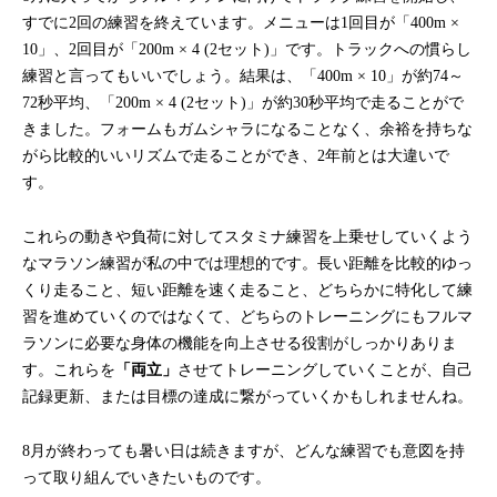
すでに2回の練習を終えています。メニューは1回目が「400m ×
10」、2回目が「200m × 4 (2セット)」です。トラックへの慣らし
練習と言ってもいいでしょう。結果は、「400m × 10」が約74～
72秒平均、「200m × 4 (2セット)」が約30秒平均で走ることがで
きました。フォームもガムシャラになることなく、余裕を持ちな
がら比較的いいリズムで走ることができ、2年前とは大違いで
す。
これらの動きや負荷に対してスタミナ練習を上乗せしていくよう
なマラソン練習が私の中では理想的です。長い距離を比較的ゆっ
くり走ること、短い距離を速く走ること、どちらかに特化して練
習を進めていくのではなくて、どちらのトレーニングにもフルマ
ラソンに必要な身体の機能を向上させる役割がしっかりありま
す。これらを
「両立」
させてトレーニングしていくことが、自己
記録更新、または目標の達成に繋がっていくかもしれませんね。
8月が終わっても暑い日は続きますが、どんな練習でも意図を持
って取り組んでいきたいものです。