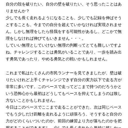
自分の殻を破りたい、自分の壁を破りたい、そう思ったことはあ
りませんか？
少しでも長く走れるようになることも、少しでも記録を伸ばそう
とすることも、今までの自分を超えていかなければ実現されませ
ん。しかし無理をしたら怪我をする可能性があるし、どこかで無
理をしなければ伸びてもいきません・・・。
していい無理としていけない無理の判断ってとても難しいですよ
ね。チャレンジすることは勇気がいることであり、一歩を踏み出
す勇気であったり、やめる勇気との戦いかもしれません。
これまで私はたくさんの市民ランナーを見てきましたが、壁は破
りたいけれど上手くチャレンジできず自分の実力以下で走る方が
非常に多いです。このペースで走ってどこまで持つのだろうかと
いう恐怖心から最初はどうしてもペースを抑えてしまうのは致し
方ないことかもしれません。
今日はこのペースでここまで走ることができた、次は同じペース
でもう少しだけ距離を走れるように頑張ろう、そうすると自分の
力がどのくらいついたのか、前回の練習より力が落ちたのかを把
握することができますし、少しでも長く走れたら単純に嬉しかっ