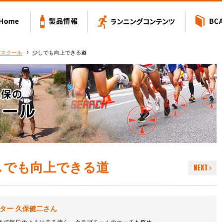
Value アミノバリュー
Home
製品情報
ランニングコン
グスクール
少しでも向上できる道
しでも向上できる道
NEXT
ター 久保健二さん