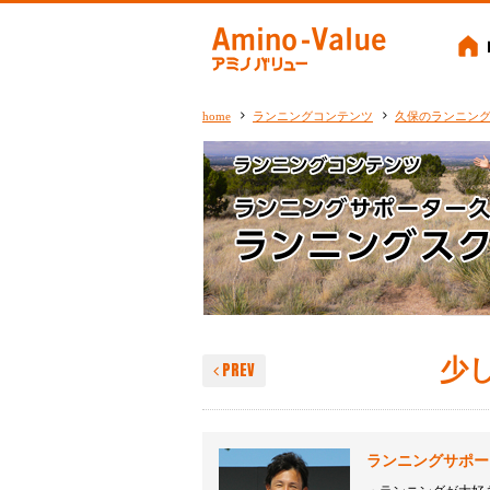
Amino-
home
ランニングコンテンツ
久保のランニン
少
PREV
ランニングサポー