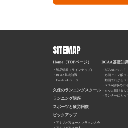
SITEMAP
Home（TOPページ）
BCAA基礎知
製品情報（ラインナップ）
BCAAについて
BCAA基礎知識
必須アミノ酸BC
Facebookページ
動画でわかるBC
BCAA摂取のポ
久保のランニングスクール
もっと動けるカ
ランナーにとっ
ランニング講座
スポーツと疲労回復
ピックアップ
アミノバリューとマラソン大会
アミノバリュー人