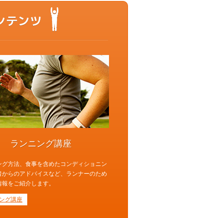
もっと動ける体を目指すあなたに
ランニング講座
ング方法、食事を含めたコンディショニン
者からのアドバイスなど、ランナーのため
情報をご紹介します。
ング講座