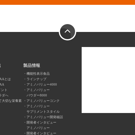
PAGE TOP
識
製品情報
機能性表示食品
AAとは
ラインナップ
AA
アミノバリュー4000
イント
アミノバリュー
ラダへ
パウダー8000
て大切な栄養素
アミノバリューコンク
アミノバリュー
サプリメントスタイル
アミノバリュー開発秘話
開発者インタビュー
アミノバリュー
開発者インタビュー