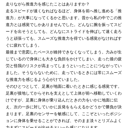
走りながら推進力を感じたことはありますか？
走るスピードが速くなればなるほど、身体を前へ推し進める「推
進力」が大事になってくるかと思います。昔から私の中でこの推
進力とは感覚でしかありませんでした。どんなに腕を振ってスピ
ードを出そうとしても、どんなにストライドを伸ばして速く走ろ
うと頑張っても、スムーズな推進力を得ている感覚がなければす
ぐに疲れてしまう。
最後まで意図したペースが維持できなくなってしまう。力みが生
じているので身体にも大きな負担をかけてしまい、走った後の疲
労と怪我のリスクが高まってしまうといったことにつながってい
ました。そうならないために、走っているときには常にスムーズ
な推進力を感じるよう心がけていました。
そのひとつとして、足裏が地面に着いたときに感じる感覚です。
足裏が接地してからそれを支えとして上体が前へ移動していくわ
けですが、足裏に身体が乗り込んだときの力をいかに地面に伝
え、次の一歩に対していかに反発をもらえるかどうかで勝負が決
まります。足裏のセンサーを敏感にして、ここぞといったポジシ
ョンに身体を乗せることができれば、そのまま淡々とリズムよく
力まずにスピードが出せるといった感じになります。