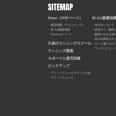
SITEMAP
Home（TOPページ）
BCAA基礎知
製品情報（ラインナップ）
BCAAについて
BCAA基礎知識
必須アミノ酸BC
Facebookページ
動画でわかるBC
BCAA摂取のポ
久保のランニングスクール
もっと動けるカ
ランナーにとっ
ランニング講座
スポーツと疲労回復
ピックアップ
アミノバリューとマラソン大会
アミノバリュー人