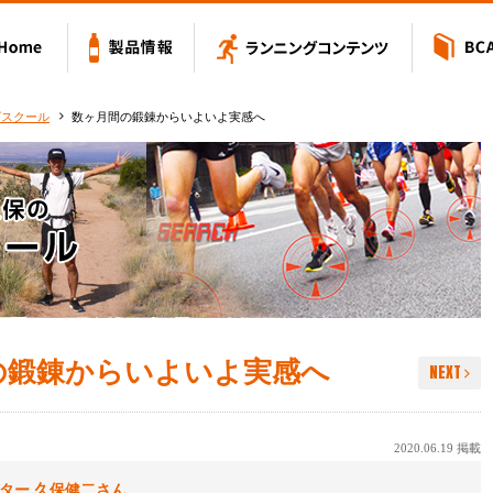
Value アミノバリュー
Home
製品情報
ランニングコン
グスクール
数ヶ月間の鍛錬からいよいよ実感へ
の鍛錬からいよいよ実感へ
NEXT
2020.06.19 掲載
ター 久保健二さん