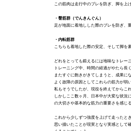
この筋肉は走行中のブレを防ぎ、脚を上
・臀筋群（でんきんぐん）
足が地面に着地しした際のブレを防ぎ、
・内転筋群
こちらも着地した際の安定、そして脚を
どれをとっても鍛えるには地味なトレー
トレーニング中、時間の経過がやたら長
またすぐに飽きがきてしまうと、成果に
よく故障の原因としてこれらの筋力が弱
私もそうでしたが、現役を終えてからこ
しかしここ数ヶ月、日本中が大変な状況
の大切さや基本的な筋力の重要さを感じ
これから少しずつ強度を上げて走ったと
思い描いたことが現実となり実感として