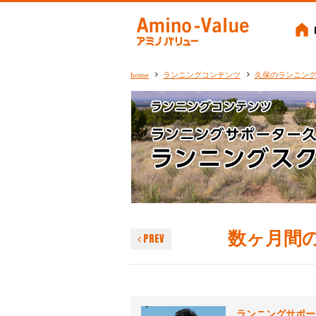
Amino-
home
ランニングコンテンツ
久保のランニン
数ヶ月間
PREV
ランニングサポー