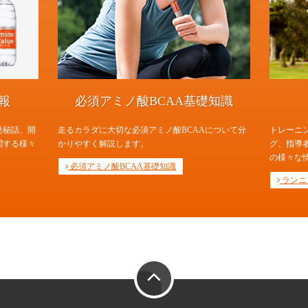
報
必須アミノ酸BCAA基礎知識
発秘話、開
走るカラダに大切な必須アミノ酸BCAAについて分
トレーニ
関する様々
かりやすく解説します。
グ、指導
の様々な
必須アミノ酸BCAA基礎知識
ランニ
PAGE TOP