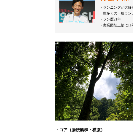
ランニングが大好
数多くの一般ラン
ラン歴21年
実業団陸上部に11
・コア（腸腰筋群・横腹）