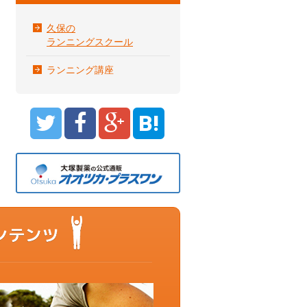
久保の
ランニングスクール
ランニング講座
B!
もっと動ける体を目指すあなたに