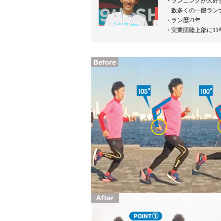
ランニングが大好
数多くの一般ラン
ラン歴21年
実業団陸上部に11