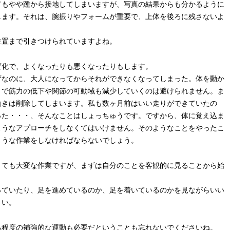
てもやや踵から接地してしまいますが、写真の結果からも分かるように
します。それは、腕振りやフォームが重要で、上体を後ろに残さないよ
位置まで引きつけられていますよね。
変化で、よくなったりも悪くなったりもします。
ずなのに、大人になってからそれができなくなってしまった。体を動か
とで筋力の低下や関節の可動域も減少していくのは避けられません。ま
動きは削除してしまいます。私も数ヶ月前はいい走りができていたの
った・・・、そんなことはしょっちゅうです。ですから、体に覚え込ま
ようなアプローチをしなくてはいけません。そのようなことをやったこ
ような作業をしなければならないでしょう。
とても大変な作業ですが、まずは自分のことを客観的に見ることから始
っていたり、足を進めているのか、足を着いているのかを見ながらいい
さい。
る程度の補強的な運動も必要だということも忘れないでくださいね。