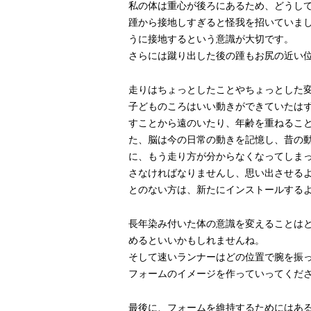
私の体は重心が後ろにあるため、どうし
踵から接地しすぎると怪我を招いていま
うに接地するという意識が大切です。
さらには蹴り出した後の踵もお尻の近い
走りはちょっとしたことやちょっとした
子どものころはいい動きができていたは
すことから遠のいたり、年齢を重ねるこ
た、脳は今の日常の動きを記憶し、昔の
に、もう走り方が分からなくなってしま
さなければなりませんし、思い出させる
とのない方は、新たにインストールする
長年染み付いた体の意識を変えることは
めるといいかもしれませんね。
そして速いランナーはどの位置で腕を振
フォームのイメージを作っていってくだ
最後に、フォームを維持するためにはあ