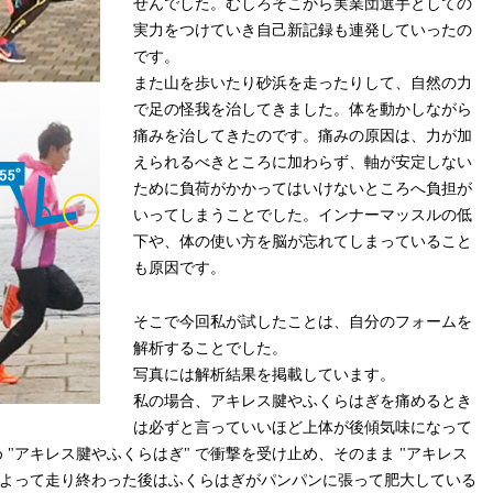
せんでした。むしろそこから実業団選手としての
実力をつけていき自己新記録も連発していったの
です。
また山を歩いたり砂浜を走ったりして、自然の力
で足の怪我を治してきました。体を動かしながら
痛みを治してきたのです。痛みの原因は、力が加
えられるべきところに加わらず、軸が安定しない
ために負荷がかかってはいけないところへ負担が
いってしまうことでした。インナーマッスルの低
下や、体の使い方を脳が忘れてしまっていること
も原因です。
そこで今回私が試したことは、自分のフォームを
解析することでした。
写真には解析結果を掲載しています。
私の場合、アキレス腱やふくらはぎを痛めるとき
は必ずと言っていいほど上体が後傾気味になって
"アキレス腱やふくらはぎ" で衝撃を受け止め、そのまま "アキレス
。よって走り終わった後はふくらはぎがパンパンに張って肥大している