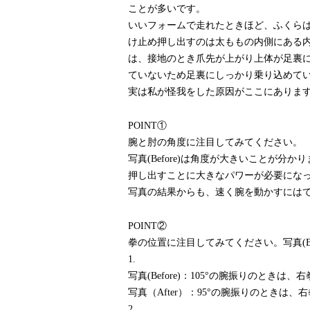
ことが多いです。
いいフォームで走れたときほど、ふくら
け止め押し出すのは太ももの内側にある内転
は、接地のとき爪先が上がり上体が足裏に
ていないため足裏にしっかり乗り込めて
実は私が怪我をした原因がここにありま
POINT①
腕と肘の角度に注目してみてください。
写真(Before)は角度が大きいことが
押し出すことに大きなパワーが必要にな
写真の結果からも、速く腕を動かすには
POINT②
拳の位置に注目してみてください。写真(Bef
1.
写真(Before)：105°の腕振りのとき
写真（After）：95°の腕振りのときは
2.