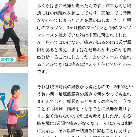
ふくらはぎに激痛が走ったんです。昨年も同じ場
所に軽い肉離れを起こしており、完治までに時間
がかかってしまったことを思い出しました。年明
けのマラソン、3ヶ月後のマラソンと2回のマラソ
ンレースを控えていた私は不安に苛まれました
が、焦ってはいけない、痛みが出るのには必ず原
因があると考え、まずはなぜ痛みが出たのかを自
己分析することにしました。よいフォームで走れ
ることができれば痛みは消えると信じていたから
です。
それは現役時代の経験から得たもので、2年間とい
う長い間、足底筋膜炎の痛みで何をやっても走れ
ませんでした。朝起きるとあまりの痛みで、立つ
ことすら困難、階段を下りるごとに激痛が走りま
す。全く治らないので引退も考えましたが、ある
時を境に1週間で痛みがなくなり、それからは劇的
に完治し、それ以降一切痛みに悩むことはありま