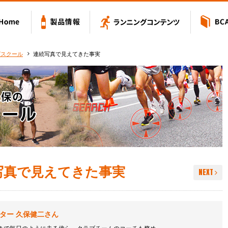
Value アミノバリュー
Home
製品情報
ランニングコン
グスクール
連続写真で見えてきた事実
写真で見えてきた事実
NEXT
ター 久保健二さん