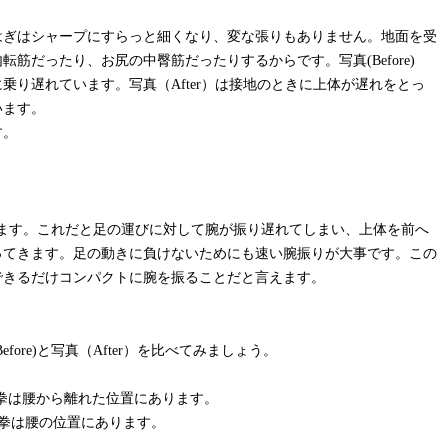
はぎはシャープにすらっと細くなり、変な張りもありません。地面を受
筋だったり、お尻の中臀筋だったりするからです。写真(Before)
乗り遅れています。写真（After）は接地のときに上体が遅れをとっ
います。
す。
分かります。これだと足の運びに対して腕が振り遅れてしまい、上体を前へ
ってきます。足の動きに負けないためにも速い腕振りが大事です。この
できるだけコンパクトに腕を振ることだと言えます。
ore)と写真（After）を比べてみましょう。
は、右拳は腰から離れた位置にあります。
、右拳は腰の位置にあります。