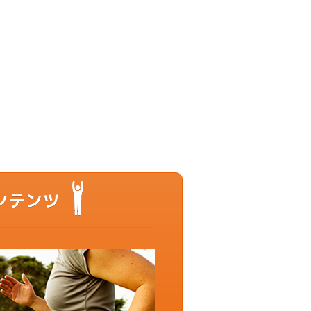
もっと動ける体を目指すあなたに