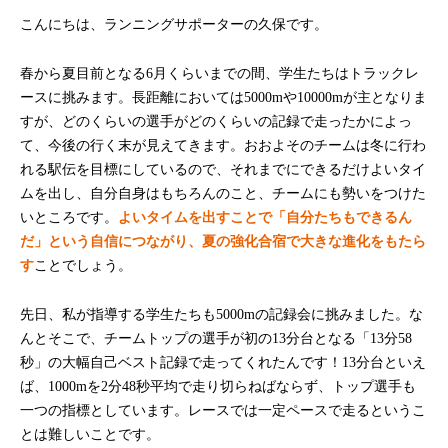
こんにちは、ランニングサポーターの久保です。
春から夏目前となる6月くらいまでの間、学生たちはトラックレ
ースに挑みます。長距離においては5000mや10000mが主となりま
すが、どのくらいの選手がどのくらいの記録で走ったかによっ
て、今後の行く末が見えてきます。おおよそのチームは冬に行わ
れる駅伝を目標にしているので、それまでにできるだけよいタイ
ムを出し、自分自身はもちろんのこと、チームにも勢いをつけた
いところです。
よいタイムを出すことで「自分たちもできるん
だ」という自信につながり、夏の強化合宿で大きな進化をもたら
す
ことでしょう。
先日、私が指導する学生たちも5000mの記録会に挑みました。な
んとそこで、チームトップの選手が初の13分台となる「13分58
秒」の大幅自己ベスト記録で走ってくれたんです！13分台といえ
ば、1000mを2分48秒平均で走り切らねばならず、トップ選手も
一つの指標としています。レースでは一定ペースで走るというこ
とは難しいことです。