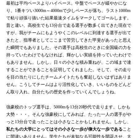
最初は平均ペースよりハイペース。中盤でペースが緩やかにな
り、1番キツい3000m～4000mで少しペースが落ち、ラスト1000m
で粘り頑張り抜いた結果最速タイムをマークしてゴールします。
昔と違い、高校生でも13分台で走る選手が数多く出てきた現在で
すが、我がチームにもようやくこのレベルに到達する選手が出て
きたと、指導者としてここまで苦労してきた甲斐があったと思え
た瞬間でもありました。その選手は高校生のときに全国級の力を
持っていたわけでもなければ、輝かしい実績を持っていたわけで
もありません。しかし、日々の小さな積み重ねが、この域まで達
することができることを証明してくれました。そして、その走り
を目の当たりにしたチームメイトたちも奮起しないはずはありま
せん。こうしてチームはより活性化していき、いいものをどんど
ん取り入れ、自分たちの歴史を作っていくんでしょうね。
強豪校のトップ選手は、5000mを13分20秒代で走ります。しかも
大勢・・・。そんな強豪校にしてみれば、たった一人の選手がや
っと13分台で走ったことは小さなことかもしれません。しかし、
私たちの大学にとってはその小さな一歩が偉大な一歩である
こと
に間違いありません。学生たちが未知なる可能性を開花させ、大