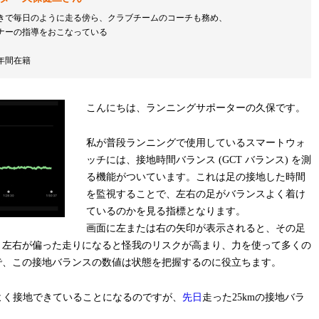
きで毎日のように走る傍ら、クラブチームのコーチも務め、
ナーの指導をおこなっている
年間在籍
こんにちは、ランニングサポーターの久保です。
私が普段ランニングで使用しているスマートウォ
ッチには、接地時間バランス (GCT バランス) を測
る機能がついています。これは足の接地した時間
を監視することで、左右の足がバランスよく着け
ているのかを見る指標となります。
画面に左または右の矢印が表示されると、その足
。左右が偏った走りになると怪我のリスクが高まり、力を使って多くの
で、この接地バランスの数値は状態を把握するのに役立ちます。
ンスよく接地できていることになるのですが、
先日
走った25kmの接地バラ