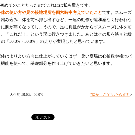
初めてのことだったのでこれには私も驚きです。
い体の使い方や足の接地場所を四六時中考えていたこと
です。スムーズ
ら踏み込み、体を前へ押し出すなど、一連の動作が違和感なく行われな
ぐに脚が痛くなってしまうので、足に負担がかからずスムーズに体を前
ろ、「これだ！」という形に行きつきました。あとはその形を淡々と繰
50.0% - 50.0%」の走りが実現したと思っています。
ば体はよりよい方向に仕上がっていくはず！暑い夏場は心拍数や接地バ
た機能を使って、基礎部分を作り上げていきたいと思います。
人生初 50.0% - 50.0%
“懐かしさ”がもたらす力