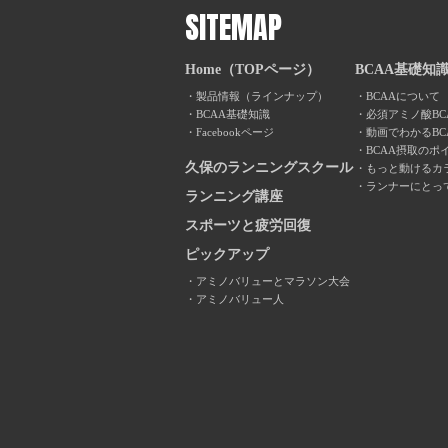
SITEMAP
Home（TOPページ）
BCAA基礎知
製品情報（ラインナップ）
BCAAについて
BCAA基礎知識
必須アミノ酸BC
Facebookページ
動画でわかるBC
BCAA摂取のポ
久保のランニングスクール
もっと動けるカ
ランナーにとっ
ランニング講座
スポーツと疲労回復
ピックアップ
アミノバリューとマラソン大会
アミノバリュー人