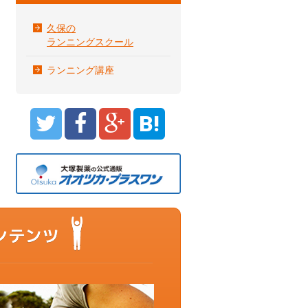
久保の
ランニングスクール
ランニング講座
B!
もっと動ける体を目指すあなたに