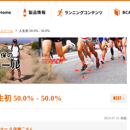
Value アミノバリュー
Home
製品情報
ランニングコン
グスクール
人生初 50.0% - 50.0%
初 50.0% - 50.0%
NEXT
2024.07.31 掲載
ター 久保健二さん