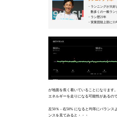
ランニングが大好
数多くの一般ラン
ラン歴21年
実業団陸上部に11
が地面を長く着いていることになります
エネルギーを走りになる可能性があるの
左50％ - 右50% になると均等にバラ
ンスを見てみると・・・