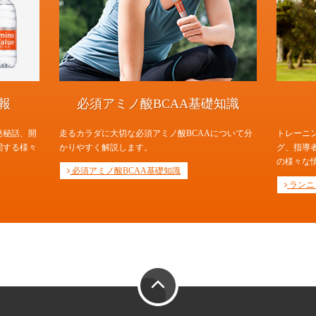
報
必須アミノ酸BCAA基礎知識
発秘話、開
走るカラダに大切な必須アミノ酸BCAAについて分
トレーニ
関する様々
かりやすく解説します。
グ、指導
の様々な
必須アミノ酸BCAA基礎知識
ランニ
PAGE TOP