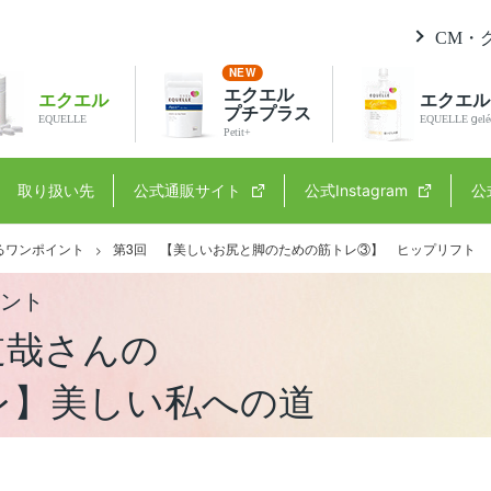
CM・
エクエル
エクエル
エクエル
プチプラス
EQUELLE
EQUELLE gelé
Petit+
取り扱い先
公式通販サイト
公式Instagram
公
るワンポイント
第3回 【美しいお尻と脚のための筋トレ③】 ヒップリフト
イント
道哉さんの
レ】美しい私への道