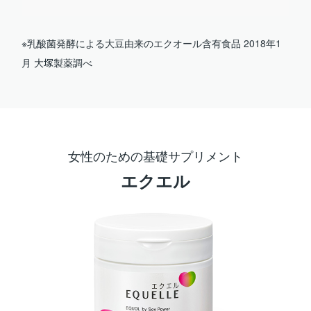
※乳酸菌発酵による大豆由来のエクオール含有食品 2018年1
月 大
製薬調べ
塚
女性のための
基礎サプリメント
エクエル