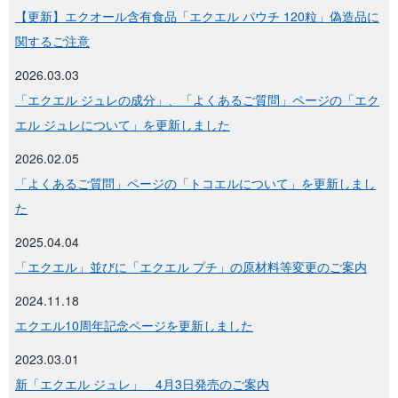
【更新】エクオール含有食品「エクエル パウチ 120粒」偽造品に
関するご注意
2026.03.03
「エクエル ジュレの成分」、「よくあるご質問」ページの「エク
エル ジュレについて」を更新しました
2026.02.05
「よくあるご質問」ページの「トコエルについて」を更新しまし
た
2025.04.04
「エクエル」並びに「エクエル プチ」の原材料等変更のご案内
2024.11.18
エクエル10周年記念ページを更新しました
2023.03.01
新「エクエル ジュレ」 4月3日発売のご案内