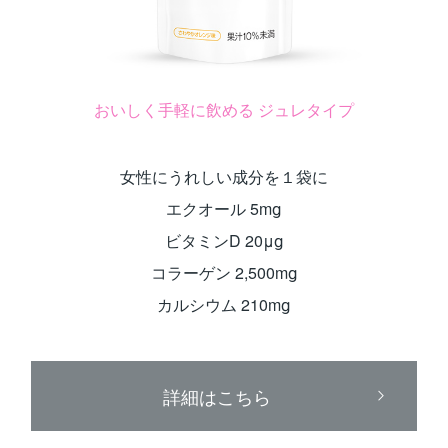
おいしく手軽に飲める
ジュレタイプ
女性にうれしい成分を１袋に
エクオール 5mg
ビタミンD 20μg
コラーゲン 2,500mg
カルシウム 210mg
詳細はこちら