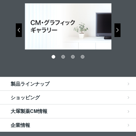
製品ラインナップ
ショッピング
大
製薬CM情報
塚
企業情報