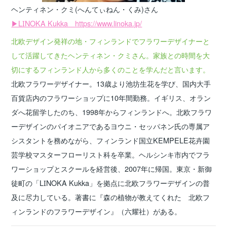
ヘンティネン・クミ
(へんてぃねん・くみ)
さん
▶LINOKA Kukka https://www.linoka.jp/
北欧デザイン発祥の地・フィンランドでフラワーデザイナーと
して活躍してきたヘンティネン・クミさん。家族との時間を大
切にするフィンランド人から多くのことを学んだと言います。
北欧フラワーデザイナー。13歳より池坊生花を学び、国内大手
百貨店内のフラワーショップに10年間勤務。イギリス、オラン
ダへ花留学したのち、1998年からフィンランドへ。北欧フラワ
ーデザインのパイオニアであるヨウニ・セッパネン氏の専属ア
シスタントを務めながら、フィンランド国立KEMPELE花卉園
芸学校マスターフローリスト科を卒業。ヘルシンキ市内でフラ
ワーショップとスクールを経営後、2007年に帰国。東京・新御
徒町の「LINOKA Kukka」を拠点に北欧フラワーデザインの普
及に尽力している。著書に『森の植物が教えてくれた 北欧フ
ィンランドのフラワーデザイン』（六耀社）がある。