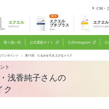
CM・
エクエル
エクエル
エクエル
プチプラス
EQUELLE
EQUELLE gelé
Petit+
取り扱い先
公式通販サイト
公式Instagram
公
るワンポイント
第11回 たるみを引き上げるメイク
イント
室・浅香純子さんの
イク