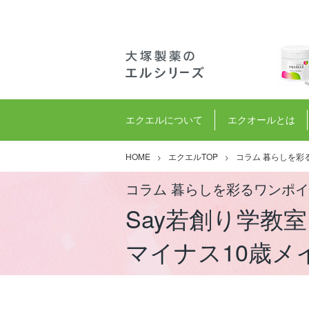
エクエルについて
エクオールとは
HOME
エクエルTOP
コラム 暮らしを彩
コラム 暮らしを彩るワンポ
Say若創り学教
マイナス10歳メ