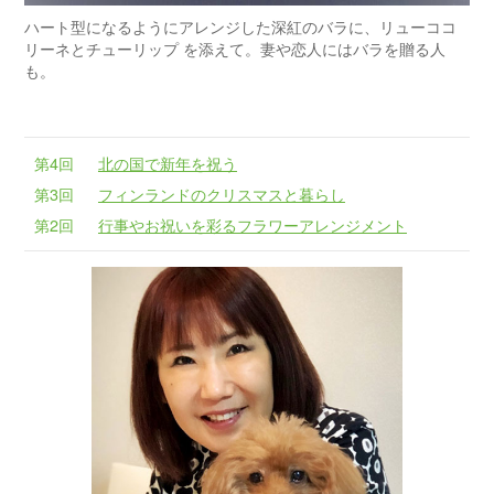
ハート型になるようにアレンジした深紅のバラに、リューココ
リーネとチューリップ を添えて。妻や恋人にはバラを贈る人
も。
第4回
北の国で新年を祝う
第3回
フィンランドのクリスマスと暮らし
第2回
行事やお祝いを彩るフラワーアレンジメント