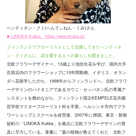
ヘンティネン・クミ
(へんてぃねん・くみ)
さん
▶LINOKA Kukka https://www.linoka.jp/
フィンランドでフローリストとして活躍してきたヘンティネ
ン・クミさんに、花を愛する人々の暮らしを聞きました。
北欧フラワーデザイナー。13歳より池坊生花を学び、国内大手
百貨店内のフラワーショップに10年間勤務。イギリス、オラン
ダへ花留学したのち、1998年からフィンランドへ。北欧フラワ
ーデザインのパイオニアであるヨウニ・セッパネン氏の専属ア
シスタントを務めながら、フィンランド国立KEMPELE花卉園
芸学校マスターフローリスト科を卒業。ヘルシンキ市内でフラ
ワーショップとスクールを経営後、2007年に帰国。東京・新御
徒町の「LINOKA Kukka」を拠点に北欧フラワーデザインの普
及に尽力している。著書に『森の植物が教えてくれた 北欧フ