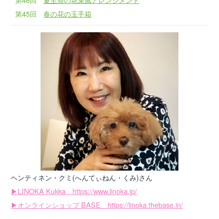
第45回
春の花の玉手箱
ヘンティネン・クミ
(へんてぃねん・くみ)
さん
▶LINOKA Kukka https://www.linoka.jp/
▶オンラインショップ BASE https://linoka.thebase.in/