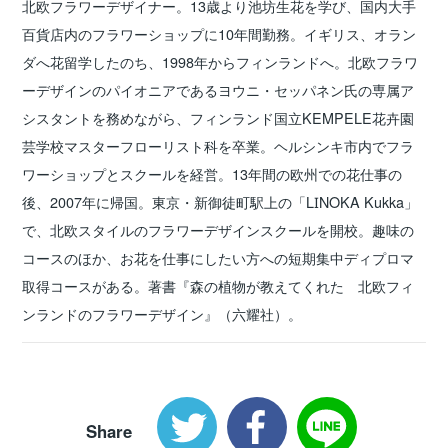
北欧フラワーデザイナー。13歳より池坊生花を学び、国内大手
百貨店内のフラワーショップに10年間勤務。イギリス、オラン
ダへ花留学したのち、1998年からフィンランドへ。北欧フラワ
ーデザインのパイオニアであるヨウニ・セッパネン氏の専属ア
シスタントを務めながら、フィンランド国立KEMPELE花卉園
芸学校マスターフローリスト科を卒業。ヘルシンキ市内でフラ
ワーショップとスクールを経営。13年間の欧州での花仕事の
後、2007年に帰国。東京・新御徒町駅上の「LINOKA Kukka」
で、北欧スタイルのフラワーデザインスクールを開校。趣味の
コースのほか、お花を仕事にしたい方への短期集中ディプロマ
取得コースがある。著書『森の植物が教えてくれた 北欧フィ
ンランドのフラワーデザイン』（六耀社）。
Share