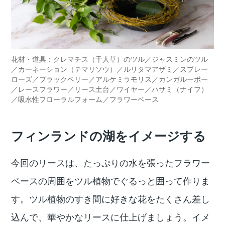
花材・道具：クレマチス（千人草）のツル／ジャスミンのツル
／カーネーション（テマリソウ）／ルリタマアザミ／スプレー
ローズ／ブラックベリー／アルケミラモリス／カンガルーポー
／レースフラワー／リース土台／ワイヤー／ハサミ（ナイフ）
／吸水性フローラルフォーム／フラワーベース
フィンランドの湖をイメージする
今回のリースは、たっぷりの水を張ったフラワー
ベースの周囲をツル植物でぐるっと囲って作りま
す。ツル植物のすき間に好きな花をたくさん差し
込んで、華やかなリースに仕上げましょう。イメ