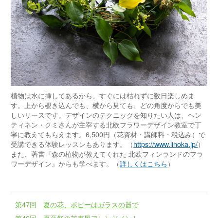
植物は水に挿してあるから、すぐには枯れずに数日楽しめま
す。上から覗き込んでも、横から見ても、どの角度からでも美
しいリースです。デザインのテクニックを知りたい人は、ヘン
ティネン・クミさんが主宰する北欧フラワーデザイン教室で丁
寧に教えてもらえます。6,500円（花資材・講師料・税込み）で
受講できる体験レッスンもあります。（
https://www.linoka.jp/
）
また、著書『森の植物が教えてくれた 北欧フィンランドのフラ
ワーデザイン』からも学べます。（
詳しくはこちら
）
第47回
夏の花、ポピーはガラスの器で
第46回
夏至祭の花束風アレンジメント