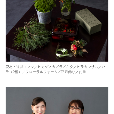
花材・道具：マツ／ヒカゲノカズラ／キク／ピラカンサス／バ
ラ（2種）／フローラルフォーム／正月飾り／お重