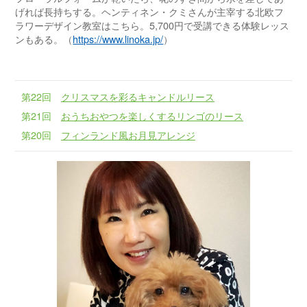
げれば長持ちする。ヘンティネン・クミさんが主宰する北欧フ
ラワーデザイン教室はこちら。5,700円で受講できる体験レッス
ンもある。（
https://www.linoka.jp/
）
第22回
クリスマスを彩るキャンドルリース
第21回
おうちおやつを楽しくするリンゴのリース
第20回
フィンランド風お月見アレンジ