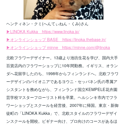
ヘンティネン・クミ
(へんてぃねん・くみ)
さん
▶LINOKA Kukka https://www.linoka.jp/
▶オンラインショップ BASE https://linoka.thebase.in/
▶オンラインショップ minne https://minne.com/@linoka
北欧フラワーデザイナー。13歳より池坊生花を学び、国内大手
百貨店内のフラワーショップに10年間勤務。イギリス、オラン
ダへ花留学したのち、1998年からフィンランドへ。北欧フラワ
ーデザインのパイオニアであるヨウニ・セッパネン氏の専属ア
シスタントを務めながら、フィンランド国立KEMPELE花卉園
芸学校マスターフローリスト科を卒業。ヘルシンキ市内でフラ
ワーショップとスクールを経営後、2007年に帰国。東京・新御
徒町の「LINOKA Kukka」で、北欧スタイルのフラワーデザイ
ンスクールを開校。ビギナー向け、プロ向けのコースがあるほ