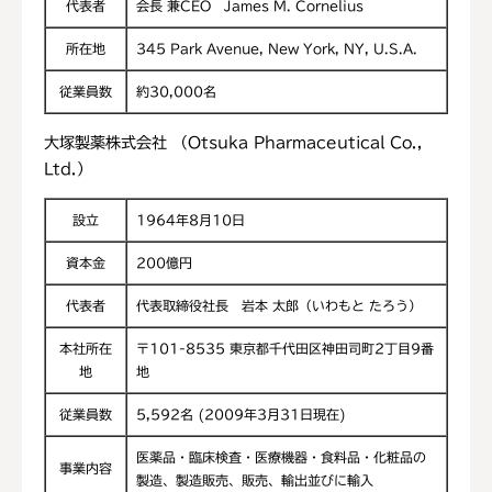
代表者
会長 兼CEO James M. Cornelius
所在地
345 Park Avenue, New York, NY, U.S.A.
従業員数
約30,000名
大塚製薬株式会社 （Otsuka Pharmaceutical Co.,
Ltd.）
設立
1964年8月10日
資本金
200億円
代表者
代表取締役社長 岩本 太郎（いわもと たろう）
本社所在
〒101-8535 東京都千代田区神田司町2丁目9番
地
地
従業員数
5,592名 (2009年3月31日現在)
医薬品・臨床検査・医療機器・食料品・化粧品の
事業内容
製造、製造販売、販売、輸出並びに輸入