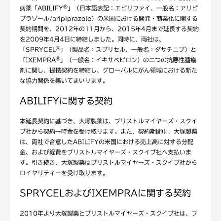
®
病薬「ABILIFY
」（日本語表記：エビリファイ、一般名：アリピ
プラゾール/aripiprazole）の米国における開発・商業化に関する
契約期間を、2012年の11月から、2015年4月まで延長する契約
を2009年4月4日に締結しました。同時に、両社は、
®
「SPRYCEL
」（製品名：スプリセル、一般名：ダサチニブ）と
®
「IXEMPRA
」（一般名：イキサベピロン）の二つの抗悪性腫瘍
剤に関し、提携契約を締結し、グローバルにがん領域における新た
な協力関係を築いてまいります。
ABILIFYに関する契約
本延長契約に基づき、大塚製薬は、ブリストルマイヤーズ・スクイ
ブ社から契約一時金を受け取ります。また、契約期間中、大塚製薬
は、両社で合意したABILIFYの米国における売上高に対する分配
金、および経費をブリストルマイヤーズ・スクイブ社へ支払いま
す。引き続き、大塚製薬はブリストルマイヤーズ・スクイブ社から
ロイヤリティーを受け取ります。
SPRYCELおよびIXEMPRAに関する契約
2010年より大塚製薬とブリストルマイヤーズ・スクイブ社は、ブ